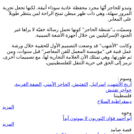
وتبدو للحاجز أنّها مجرد محفظة عادية سوداء أنيقة. لكنها تجعل تجربة
المرور سهلة، وهي ذات ظهر مبطن تمنح الراحة لمن ينتظر طويلاً
على المعابر.
وسميّت بـ”شنطة الحاجز” كونها تحمل رسالة خفيّة لا يراها غير
الجنود الإسرائيليين من خلال أجهزة الأشعة السينية.
وكانت “الأشهب” قد وضعت التصميم الأول للحقيبة خلال ورشة
عمل فنية في “مؤسسة المعمل للفن المعاصر” قبل سنوات، ومن
ثم طورتها، وهي تمتلك الآن العلامة التجارية لها، مع تصميمات أخرى،
ترمز إلى الحق في حرية التنقل للفلسطينيين
.
وسوم :
أريج الأشهب
,
إسرائيل
,
التفتيش
,
الحاجز الأمني
,
الضفة الغربية
,
حواجز تفتيش
فلسطيننا
ديمقراطية السلاح
المزيد
وجوه
أبو أحمد فؤاد: الثوريون لا يموتون أبداً
المزيد
قصة صامد