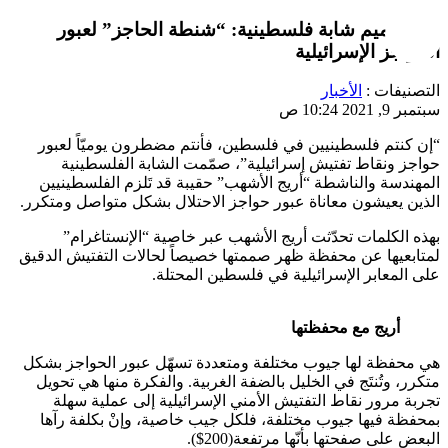
من تصميم شابة فلسطينية: “شنطة الحاجز” لعبور
الحواجز الإسرائيلية
التصنيفات :
الأخبار
سبتمبر 9, 2021 10:24 ص
“إن كنتم فلسطينيين في فلسطين، فأنتم مضطرون يوميّاً لعبور
حواجز ونقاط تفتيش إسرائيلية”، صمّمت الشابة الفلسطينية
المهندسة والناشطة “أريج الأشهب” حقيبة قد تَلزم الفلسطينيين
الذين يعيشون معاناة عبور حواجز الاحتلال بشكل متواصل ومتكرر.
بهذه الكلمات تحدّثت أريج الأشهب عبر خاصية “الإنستاغرام”
لمتابعيها عن محفظة ظهر صممتها خصيصاً لحالات التفتيش الدقيق
على المعابر الإسرائيلية في فلسطين المحتلة.
أريج مع محفظتها
هي محفظة لها جيوب مختلفة ومتعددة تسهّل عبور الحواجز بشكل
متكرر، وتُنتَج في الخليل بالضفة الغربية. والفكرة منها هي تحويل
تجربة مرور نقاط التفتيش الأمني الإسرائيلية إلى عملية سهلة
بمحفظة فيها جيوب مختلفة، فلكل جيب خاصية، وإنْ بكلفة رآها
البعض على صفحتها بأنّها مرتفعة(200$).