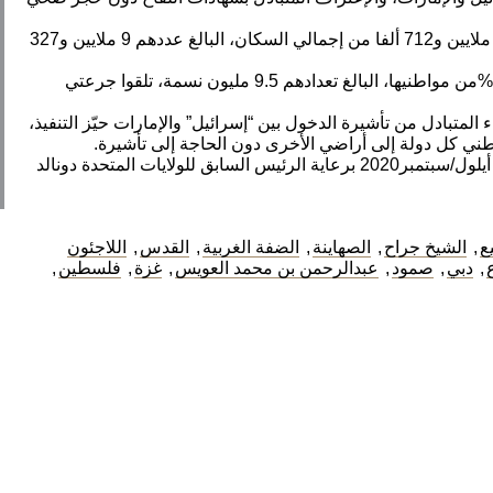
وحتى الآن تلقّى جرعتي اللقاح في إسرائيل 5 ملايين و712 ألفا من إجمالي السكان، البالغ عددهم 9 ملايين و327
فيما أعلنت وزارة الصحة الإماراتية أنّ 86.85 %من مواطنيها، البالغ تعدادهم 9.5 مليون نسمة، تلقوا جرعتي
عفاء المتبادل من تأشيرة الدخول بين “إسرائيل” والإمارات حيّز التنفيذ،
ني كل دولة إلى أراضي الأخرى دون الحاجة إلى تأشيرة.
ووقعت الإمارات اتفاق تطبيع مع الاحتلال في أيلول/سبتمبر2020 برعاية الرئيس السابق للولايات المتحدة دونالد
ع
,
الشيخ جراح
,
الصهاينة
,
الضفة الغربية
,
القدس
,
اللاجئون
,
دبي
,
صمود
,
عبدالرحمن بن محمد العويس
,
غزة
,
فلسطين
,