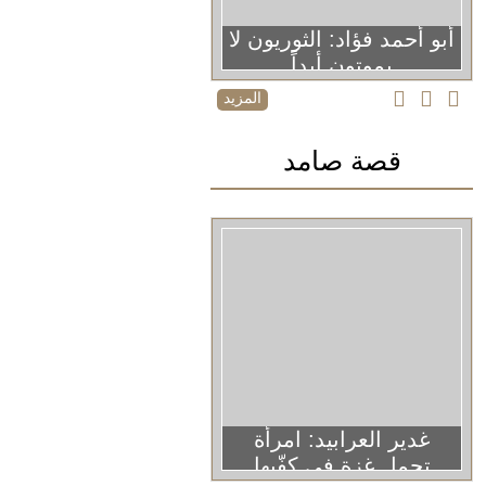
أبو أحمد فؤاد: الثوريون لا
يموتون أبداً
المزيد
قصة صامد
غدير العرابيد: امرأة
تحمل غزة في كفّيها