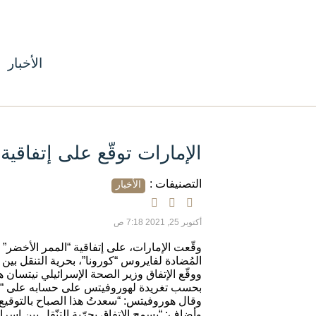
الأخبار
الإمارات توقّع على إتفاقية
التصنيفات :
الأخبار
أكتوبر 25, 2021 7:18 ص
وقّعت الإمارات، على إتفاقية “الممر الأخضر” 
المُضادة لفايروس “كورونا”، بحرية التنقل بين ا
ووقّع الإتفاق وزير الصحة الإسرائيلي نيتسان
بحسب تغريدة لهوروفيتس على حسابه على “تو
وقال هوروفيتس: “سعدتُ هذا الصباح بالتوقيع م
وأضاف: “يسمح الإتفاق بحرّية التنّقل بين إس