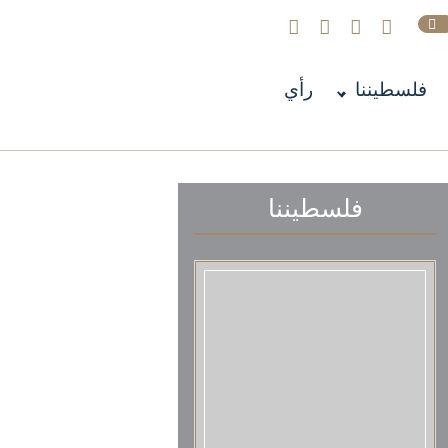
فلسطيننا
رأي
فلسطيننا