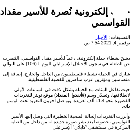
حملة إلكترونية نُصرة للأسير مقداد
القواسمي
التصنيفات :
الأخبار
نوفمبر 4, 2021 7:54 ص
دشنّ نشطاء حملة إلكترونية، دعماً للأسير مقداد القواسمي، المُضرب
عن الطعام في سجون الاحتلال الإسرائيلي لليوم الـ(106) على التوالي.
شارك في الحملة نشطاء فلسطينيون من الداخل والخارج، إضافة إلى
متضامنين ومؤثرين عرب مناصرين للقضية الفلسطينية.
حيث تفاعل المئات مع الحملة بشكل لافت في الساعات الأولى
لانطلاقتها، وتصدّر وسم (
#أنقذوا_المقداد
) موقع تويتر للتغريدات
القصيرة بنحو 11.4 ألف تغريدة. ويواصل آخرون التغريد تحت الوسم
ذاته.
وأبرزت التغريدات الحالة الصحية الخطيرة التي وصل إليها الأسير
القواسمي، خصوصاً بعد نشر صورة جديدة له من داخل من العناية
المركزة في مستشفى “كابلان” الإسرائيلي.