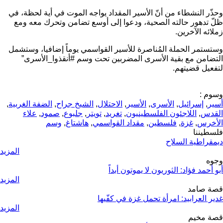
وحذّر النشطاء من أنّ الأسير المقداد يواجه الموت في أية لحظة، في
ظلّ تدهور حالته الصحية، ودعوا إلى أوسع تضامن وتحرك معه ومع
زملائه الآخرين.
وستستمر الحملة المُناصرة للأسير القواسمي يوماً إضافيا، وستشمل
التضامن مع بقية الأسرى المضربين تحت وسم #أنقذوا_الأسرى”
لتفعيل قضيتهم.
وسوم :
أسير
,
إسرائيل
,
الأسرى
,
الأسير
,
الاحتلال
,
الشيخ جراح
,
الضفة الغربية
,
القدس
,
اللاجئون الفلسطينيون
,
تغريد
,
تويتر
,
جلبوع
,
صمود
,
علاء
الأخرس
,
غزة
,
فلسطين
,
مقداد القواسمي
,
هاشتاغ
,
وسم
فلسطيننا
ديمقراطية السلاح
المزيد
وجوه
أبو أحمد فؤاد: الثوريون لا يموتون أبداً
المزيد
قصة صامد
غدير العرابيد: امرأة تحمل غزة في كفّيها
المزيد
قصة مخيم