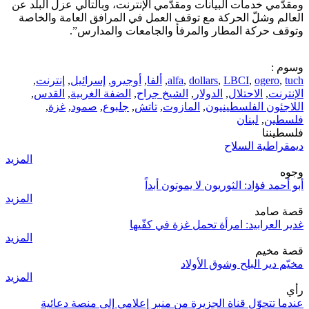
ومقدّمي خدمات البيانات ومقدّمي الإنترنت، وبالتالي عزل البلد عن
العالم وشلّ الحركة مع توقف العمل في المرافق العامة والخاصة
وتوقف حركة المطار والمرفأ والجامعات والمدارس”.
وسوم :
tuch
,
ogero
,
LBCI
,
dollars
,
alfa
,
ألفا
,
أوجيرو
,
إسرائيل
,
إنترنت
,
الإنترنت
,
الاحتلال
,
الدولار
,
الشيخ جراح
,
الضفة الغربية
,
القدس
,
اللاجئون الفلسطينيون
,
المازوت
,
تاتش
,
جلبوع
,
صمود
,
غزة
,
فلسطين
,
لبنان
فلسطيننا
ديمقراطية السلاح
المزيد
وجوه
أبو أحمد فؤاد: الثوريون لا يموتون أبداً
المزيد
قصة صامد
غدير العرابيد: امرأة تحمل غزة في كفّيها
المزيد
قصة مخيم
مخيّم دير البلح وشوق الأولاد
المزيد
رأي
عندما تتحوّل قناة الجزيرة من منبر إعلامي إلى منصة دعائية