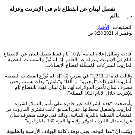
10 أيام تفصل لبنان عن انقطاع تام في الإنترنت وعزله
عن العالم
التصنيفات :
الأخبار
نوفمبر 4, 2021 8:28 ص
أفادت وسائل إعلام لبنانية أنّ 10 أيام فقط تفصل لبنان عن الإنقطاع
التام في الإنترنت وعزله عن العالم، إذا لم تُوزِّع المنشآت النفطية
المازوت للشركات المُشغِّلة لقطاع الإتصالات.
وقالت قناة الـ”LBCI” في تقرير، إنّه “إذا لم تُوزِّع المنشآت النفطية
المازوت لشركات “أوجيرو”، و”ألفا” و”تاتش” وذلك بسبب رفض
مصرف لبنان تأمين الدولارات لها، فإنّ لبنان مُهدد بانقطاع تام
للإنترنت خلال الأيام الـ10 المقبلة”.
وأوضحت: “هذه الشركات غير قادرة على تأمين الدولار لشراء
المازوت وتشغيل محطاتها، ففي السابق كانت تشتري المازوت من
المنشآت النفطية بالليرة اللبنانية، وذلك قبل توقف مصرف لبنان
عن استبدال الليرة بالدولار وقيمتها لليوم 130 مليار ليرة”.
وبيّنت أنّ “هذا التوقف يعني توقف كافة الهواتف الأرضية والخليوية