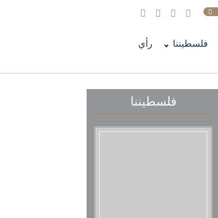
فلسطيننا
رأي
فلسطيننا