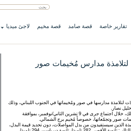
تقارير خاصة
قصة صامد
قصة مخيم
لاجئ ميديا
ت لتلامذة مدارس مُخيمات صور
لات لتلامذة مدارسها في صور ومُخيماتها في الجنوب اللبناني، وذلك
ليل نصار.
وأبلغت الوكالة اللجان الشعبية الفلسطينية بذلك، خلال اجتماع جرى في 9 تشرين الثاني/نوفمبر، بموافقة
يمات صور وتجمّعاتها، خصوصاً مُخيم برج الشمالي.
لامذة الذين سيستفيدون من بدل المواصلات، دون تحديد قيمة البدل،
على أن يجري التوزيع لكل مدرسة على النحو التالي: ثانوية الأقصى 282 تلميذا، ثانوية ديرياسين 294 تلميذا،