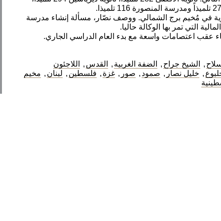
ة في مُخيم برج الشمالي. ووصف نصّار، مسألة إنشاء مدرسة
مالية التي تمر بها الوكالة حاليا.
جاء عقب اعتصامات واسعة مع بدء العام الدراسي الجاري.
سلاح
,
الشيخ جراح
,
الضفة الغربية
,
القدس
,
اللاجئون
لبوع
,
خليل نصار
,
صمود
,
صور
,
غزة
,
فلسطين
,
لبنان
,
مخيم
طينية