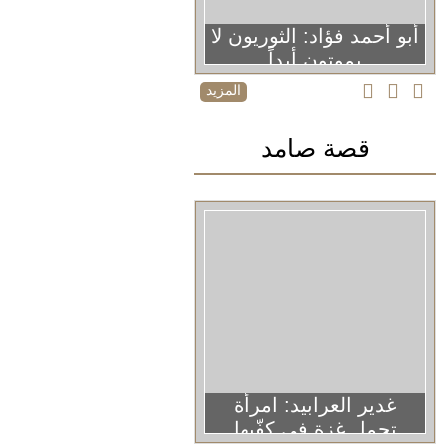
أبو أحمد فؤاد: الثوريون لا
يموتون أبداً
المزيد
قصة صامد
غدير العرابيد: امرأة
تحمل غزة في كفّيها