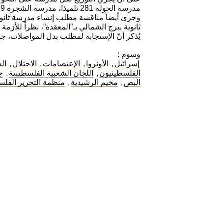
مدرسة الحولة 281 تلميذا، مدرسة الشجرة 279 تلميذاً ومدرسة المنصورة 116 تلميذا.
وجرى أيضاً مناقشة مطلب إنشاء مدرسة ثانوي
ثانوية ببرج الشمالي بـ”المعقدة”، نظراً للأزمة ال
يُذكر أنّ الإستجابة لمطلب بدل المواصلات، 
وسوم :
إسرائيل
,
الأونروا
,
الإعتصامات
,
الاحتلال
,
ال
الفلسطينيون
,
اللجان الشعبية الفلسطينية
,
ج
البص
,
مخيم الرشيدية
,
منظمة التحرير الفلس