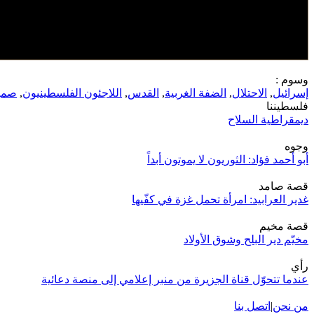
وسوم :
إسرائيل
,
الاحتلال
,
الضفة الغربية
,
القدس
,
اللاجئون الفلسطينيون
,
صمو
فلسطيننا
ديمقراطية السلاح
وجوه
أبو أحمد فؤاد: الثوريون لا يموتون أبداً
قصة صامد
غدير العرابيد: امرأة تحمل غزة في كفّيها
قصة مخيم
مخيّم دير البلح وشوق الأولاد
رأي
عندما تتحوّل قناة الجزيرة من منبر إعلامي إلى منصة دعائية
من نحن
|
اتصل بنا