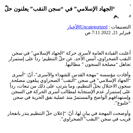
أسرى “الجهاد الإسلامي” في “سجن النقب” يعلنون حلّ
التنظيم
التصنيفات :
Uncategorized
|
الأخبار
فبراير 21, 2022 7:11 ص
أعلنت القيادة العامة لأسرى حركة “الجهاد الإسلامي” في سجن
النقب الصحراوي، أمس الأحد، عن حلّ التنظيم؛ رداً على إستمرار
تجاهل “مصلحة السجون ” مطالبها.
وأفادت مؤسسة “مهجة القدس للشهداء والأسرى”، أنّ: “أسرى
“الجهاد الإسلامي” في سجن “النقب” الصحراوي يبلغون مصلحة
سجون الاحتلال بحلّ التنظيم، وما يترتب على ذلك من تبعات، رداً
على إستمرار عدم الإستجابة لمطالب أسرى الحركة في السجن
وإستهدافهم الواضح والمستمرّ منذ عملية نفق الحرية في سجن
“جلبوع”.
وأوضحت المهجة في بيانٍ لها، أنّ: “إعلان حلّ التنظيم ينذر بانفجار
قريب في سجن “النقب” الصحراوي”.