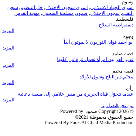
وسوم :
اسرى الجهاد الاسلامي
,
اسرى سجون الاحتلال
,
حل التنظيم
,
سجن
النقب
,
سجون الاحتلال
,
صمود
,
مصلحة السجون
,
مهجة القدس
فلسطيننا
ديمقراطية السلاح
المزيد
وجوه
أبو أحمد فؤاد: الثوريون لا يموتون أبداً
المزيد
قصة صامد
غدير العرابيد: امرأة تحمل غزة في كفّيها
المزيد
قصة مخيم
مخيّم دير البلح وشوق الأولاد
المزيد
رأي
عندما تتحوّل قناة الجزيرة من منبر إعلامي إلى منصة دعائية
المزيد
من نحن
|
اتصل بنا
© 2026 Copyright صمود. Powered by
جميع الحقوق محفوظة 2021©
Powered By Fares Al Ghad Media Production