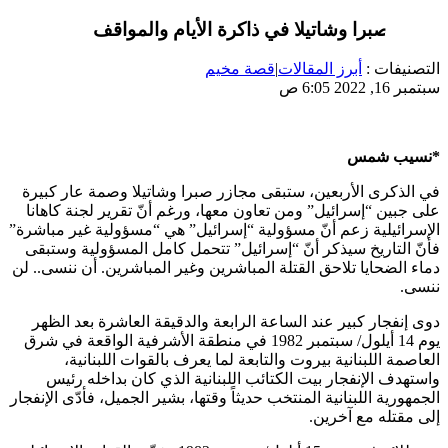
مجازر صبرا وشاتيلا في ذاكرة الأيام والمواقف
التصنيفات :
أبرز المقالات
|
قصة مخيم
سبتمبر 16, 2022 6:05 ص
*نسيب شمس
في الذكرى الأربعين، ستبقى مجازر صبرا وشاتيلا وصمة عار كبيرة
على جبين “إسرائيل” ومن تعاون معها، ورغم أنّ تقرير لجنة كاهانا
الإسرائيلية زعم أنّ مسؤولية “إسرائيل” هي “مسؤولية غير مباشرة”
فأنّ التاريخ سيذكر أنّ “إسرائيل” تتحمل كامل المسؤولية وستبقى
دماء الضحايا تلاحق القتلة المباشرين وغير المباشرين. أن ننسى.. لن
ننسى.
دوى إنفجار كبير عند الساعة الرابعة والدقيقة العاشرة بعد الظهر
يوم 14 أيلول/ سبتمبر 1982 في منطقة الأشرفية الواقعة في شرق
العاصمة اللبنانية بيروت والتابعة لما يعرف بالقوات اللبنانية،
واستهدف الإنفجار بيت الكتائب اللبنانية الذي كان بداخله رئيس
الجمهورية اللبنانية المنتخب حديثاً وقتها، بشير الجميل، فأدّى الإنفجار
إلى مقتله مع آخرين.