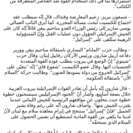
استمرارها بما في ذلك استخدام القوة ضد العناصر المتطرفة من
الكتائب”.
– شمعون بيريز، زعيم المعارضة وقتذاك، قال إنّه سيطلب عقد
اجتماع للكنسيت لبحث مسألة المجزرة. كما أبرق النائب العمالي
يوسي سارير إلى رئيس الوزراء العدو مناحيم بيغن قائلاً إنّه كان على
الجيش الإسرائيلي الحؤول دون عمليات القتل وإنّ المسؤولية
الرهيبة ستُلقى على “إسرائيل”.
– وطالب حزب “المابام” اليساري باستقالة مناحيم بيغن ووزير
دفاعه أرييل شارون ورئيس الأركان رفاييل إيتان. وقال حزب
“شينوي” إنّ الوضع في بيروت يتطلب عودة القوة المتعددة
الجنسيات اليها. وقال عضو الكنيست “شفوع فاي” إنّه “يتعيّن على
“إسرائيل الخروج من دولة يسودها الجنون”. وطالبت حركة “السلام
الأن” باستقالة الحكومة.
– قال شارون إنّه يأمل أن تغادر القوات الإسرائيلية بيروت الغربية
خلال بضعة أسابيع، وأشار أنّ “الجنود الإسرائيليين سينسحبون خطوة
خطوة حيث يتخلّون عن مواقعهم الرئيسية للجيش اللبناني عندما
يقترب الجيش منها”. وأضاف شارون أنّه على رغم وفاة بشير
الجميل “فإنّ “إسرائيل” ستنجح في إبرام معاهدة سلام مع لبنان لأنّ
لدينا ما يكفي من القوة المادية لنستطيع أن نضمن الحصول على
السلام الذي نستحقّه”.
– أصدرت وزارة الخارجية الإسرائيلية بياناً قالت فيه: “لا يمكن اتهام