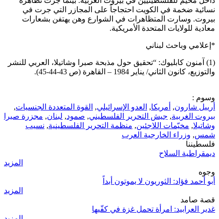
داخل مخيّم للفلسطينيين في بيروت الغربية. بينما جرت تظاهرة
نسائية ضخمة في الكويت احتجاجاً على المجازر التي جرت في
بيروت. وسارت المتظاهرات في الشوارع وهن يهتفن بشعارات
معادية للولايات المتحدة الأمريكية.
*إعلامي وباحث لبناني
(1) آمنون كابليوك: “تحقيق حول مذبحة صبرا وشاتيلا، العربي للنشر
والتوزيع، كانون الثاني/ يناير 1984 – القاهرة (ص 43-44-45).
وسوم :
أرييل شارون
,
أمريكا
,
العدو الإسرائيلي
,
القوة المتعددة الجنسيات
,
بيروت الغربية
,
جيش التحرير الفلسطيني
,
صمود
,
لبنان
,
مجزرة صبرا
وشاتيلا
,
مخيّمات اللاجئين
,
منظمة التحرير الفلسطينية
,
نسيب
شمس
,
وزراء الخارجية العرب
فلسطيننا
ديمقراطية السلاح
المزيد
وجوه
أبو أحمد فؤاد: الثوريون لا يموتون أبداً
المزيد
قصة صامد
غدير العرابيد: امرأة تحمل غزة في كفّيها
المزيد