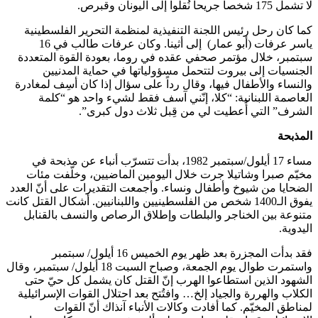
لا تشمل 175 شخصاً جريحاً نُقلوا إلى اليونان وقبرص.
كما كان رحل رئيس اللجنة التنفيذية لمنظمة التحرير الفلسطينية
ياسر عرفات (أبو عمار) إلى أثينا. وكان عرفات طالب في 16
سبتمبر، خلال مؤتمر صحفي عقده في روما، بعودة القوة المتعددة
الجنسيات إلى بيروت لتتحمل مسؤولياتها في حماية المدنيين
والنساء والأطفال فيها، وقال رداً على سؤال إذا كان أسِف لمغادرة
العاصمة اللبنانية: “كلا، إنّني آسف فقط لشيء واحد هو “كلمة
الشرف” التي أُعطيت لي من قِبل ثلاث دول كبرى”.
المذبحة
مساء 17 أيلول/سبتمبر 1982، بدأت تتسرّب أنباء عن مذبحة في
مخيّم صبرا وشاتيلا جرت خلال اليومين الماضيين، وخلّفت مئات
الضحايا من شيوخ وأطفال ونساء. وأجمعت التقديرات على أنّ العدد
يفوق الـ1400 شخص من الفلسطينيين واللبنانيين. أشكال القتل كانت
متنوعة بين الخناجر والبلطات وإطلاق الرصاص والنسف بالقنابل
اليدوية.
فقد بدأت المجزرة بعد ظهر يوم الخميس 16 أيلول/ سبتمبر
واستمرت طوال يوم الجمعة، وصباح السبت 18 أيلول/ سبتمبر، وقال
الشهود الذين استطاعوا الهرب إنّ القتل كان يشمل كل حيّ حتى
الكلاب والهررة والجياد إلخ… وافتُتح بعد احتلال القوات الإسرائيلية
لمناطق المخيّم. كما أفادت وكالات الأنباء آنذاك أنّ القوات