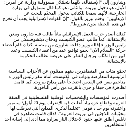
وشارون إلى “الإستقالة، لأنّهما يتحمّلان مسؤولية وزارية عن أمرين:
الأول، هو دخول بيروت، والثاني، هو كما قال مسؤول في وزارة
الخارجية، لأنّهما سمحا للكتائب بدخول المخيّم للبحث عن
الإرهابيين”. وختم بيريز بالقول: “إنّ القوات الإسرائيلية يجب أن تخرج
في هذه اللحظة بدون شروط”.
كذلك أصدر حزب العمل الإسرائيلي بياناً طالب فيه شارون وبيغن
بالإستقالة، كما طالب عضو الكنيست ودخاي ديتشوفسكي من
رئيس الوزراء إقالة وزير دفاعه شارون من منصبه. كذلك قام أعضاء
حركة “السلام الآن” بجمع تواقيع عدد من أعضاء الكنيست وعدد
كبير من الكتّاب ورجال الفكر على عريضة تطالب الحكومة
بالإستقالة.
تجمّع مئات من المتظاهرين، بينهم ممثلون عن الأحزاب السياسية
الرئيسية المعارضة ونواب في الكنيست، أمام مقر رئيس الوزراء
مناحيم بيغن في القدس احتجاجاً على مذابح بيروت. كما قامت
تظاهرة في حيفا وأخرى بالقرب من رأس الناقورة.
أصدرت المؤسسات والشخصيات الوطنية الفلسطينية في الضفة
الغربية وقطاع غزة بياناً أعلنت فيه الإضراب يوم 20 أيلول/ سبتمبر
واعتبرته يوم حداد قومي “تخليداً لذكرى المذابح التي تعرضّت لها
مخيّمات اللاجئين في بيروت الغربية”. كذلك قامت تظاهرة في
نابلس أطلق عليها جنود الاحتلال النار بغزارة مما أدى إلى إصابة أحد
المتظاهرين.