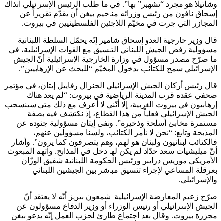
وشاتيلا هو مجرد “تشهير” بها”. في ما طلب الرئيس الإسرائيلي آنذاك
إسحاق نافون من رئيس وزرائه مناحيم بيغن أن يقدّم تقريراً عن
المجازر التي جرت في مخيّم اللاجئين الفلسطينيين في بيروت.
قال وزير خارجية العدو إسحاق شامير إنّه يحمّل السلطة اللبنانية
مسؤولية رفض الجيش اللبناني التنسيق مع القوات الإسرائيلية، في
ما صرّح مصدر مسؤول في وزارة الخارجية الإسرائيلية أنّ الجيش
الإسرائيلي سمح للكتائب بدخول المخيّم “للبحث عن الإرهابيين”.
قال رئيس أركان الجيش الإسرائيلي الجنرال رفاييل إيتان، في مؤتمر
صحفي عقده قرب المدينة الرياضية في بيروت: “لم يعد هناك
إرهابيون في بيروت الغربية، إلا أنّني لا أعرف مع ذلك متى سينسحب
الجيش الإسرائيلي فعلياً من هذا القطاع، إذ نكتشف فيه بصفة
مستمرة مخابئ أسلحة وذخيرة”. ونفى إيتان مسؤولية جنوده عن
المذبحة وتابع: “نحن لا نأمر الكتائب، ولسنا مسؤولين عنهم،
فالكتائب لبنانيون ولبنان هو لهم، وهم يتصرفون كما يرون”. وأشار
أنّ ميليشيات سعد حدّاد لم يكن لها دخل في المذابح. واتهم المبعوث
الأمريكي موريس درايبر ورئيس الحكومة اللبنانية شفيق الوزّان
بعرقلة المساعي لإجراء تنسيق مباشر بين الجيشين اللبناني
والإسرائيلي.
صرّح زعيم المعارضة الإسرائيلية شمعون بيريز أنّه لا يعتقد أنّ
الجيش الإسرائيلي أو رئيس الوزراء أو وزير الدفاع مسؤولون عن
مجزرة بيروت. وقال بعد اجتماع طارئ لحزب العمل إنّه يدعو بيغن