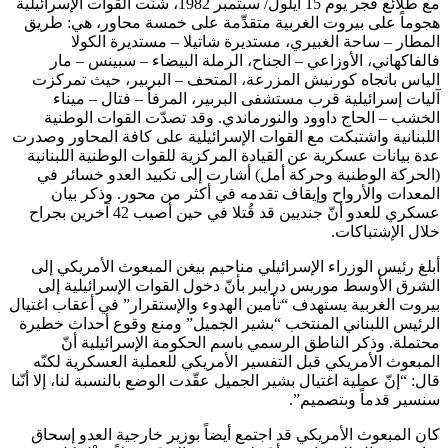
مع طلائع فجر يوم 15 أيلول/ سبتمبر 1982، شنّت القوات الإسرائيلية
هجوماً على بيروت الغربية متقدِّمة على خمسة محاور، هي: طريق
المطار – ساحة الغبيري، مستديرة شاتيلا – مستديرة الكولا
فالفاكهاني، الأوزاعي – الجناح، الرملة البيضاء – سبينس – مار
الياس باتجاه كورنيش المزرعة، المتحف – البربير، حيث تمركزت
آليات إسرائيلية قرب مستشفى البربير، المرفأ – فتال – ميناء
الخشب – الحاج داوود والنورماندي. وقد تصدّت القوات الوطنية
اللبنانية واشتبكت مع القوات الإسرائيلية على كافة المحاور وصدرت
عدة بيانات عسكرية عن القيادة المركزية للقوات الوطنية اللبنانية
(الحركة الوطنية وحركة أمل) أشارت إلى تكبيد العدو خسائر في
المعدات والأرواح وإيقاف تقدمه في أكثر من محور. وذكر بيان
عسكري للعدو أنّ جنديين قد قُتلا في حين أُصيب 42 آخرين بجراح
خلال الإشتباكات.
أبلغ رئيس الوزراء الإسرائيلي مناحيم بيغن المبعوث الأمريكي إلى
الشرق الأوسط موريس درايبر بأنّ دخول القوات الإسرائيلية إلى
بيروت الغربية يستهدف “تأمين الهدوء والإستقرار” في أعقاب اغتيال
الرئيس اللبناني المنتخب “بشير الجميل” ومنع وقوع أحداث خطيرة
محتملة. وذكر الناطق الرسمي باسم الحكومة الإسرائيلية أنّ
المبعوث الأمريكي قبل التفسير الأمريكي للعملية العسكرية لكنّه
قال: “إنّ عملية اغتيال بشير الجميل عقّدت الوضع بالنسبة لنا، إلا أنّنا
سنسير قدماً وبتصميم”.
كان المبعوث الأمريكي قد اجتمع أيضاً بوزير خارجية العدو إسحاق