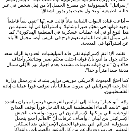
“إسرائيل” بالمسؤولية عن مصرع الجميل إلا من قِبل شخص في غير
حالته الطبيعية أو يحاول بخبث بذر بذور الشقاق”.
– أذاعت قيادة القوات اللبنانية بياناً قالت فيه إنّها “تنفي نفياً قاطعاً
وجود قواتها في مخيّم صبرا وشاتيلا أو اشتراكها في أية عملية من
هذا النوع أو في أية عمليات عسكرية في المنطقة المذكورة”. كما
نفى ممثّل القوات اللبنانية نعوم فرح في باريس أيضاً مجمل الأنباء
عن اشتراكها في المذبحة.
– نقلت الإذاعة الإسرائيلية نفي قائد الميليشيات الحدودية الرائد سعد
حدّاد، حول ما أُذيع بأنّ قواته احتلت مخيّم صبرا وشاتيلا. وأضاف
حدّاد بأنّ “لدى قواته تعليمات مشددة بعدم اجتياز نهر الأُوّلي شمال
مدينة صيدا متراً واحدا”.
كما احتجّ المبعوث الأمريكي موريس درايبر بشدة، لدى ممثل وزارة
الخارجية الإسرائيلي في بيروت مطالباً بأن تتوقف فوراً عمليات إبادة
الفلسطينيين.
وجّه “أبو عمار” رسالة إلى الرئيس الفرنسي فرنسوا ميتران يناشده
فيها “باسم الدماء الفلسطينية البريئة التدخل فوراً لوقف المذابح
الوحشية التي يرتكبها الإسرائيليون في بيروت ولسحب الجيش
الإسرائيلي من لبنان”. وأضاف عرفات أنّ “العالم أجمع يتحمل
مسؤولية الجرائم التي يقترفها الجيش الإسرائيلي ضد السكان
المدنيين في بيروت بالرغم من كل الوعود والضمانات، وانتهاكاً