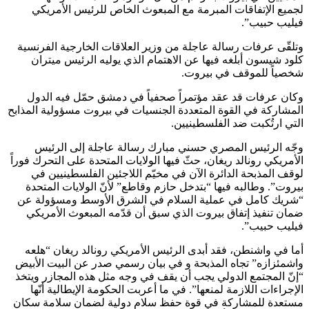
لجميع الإتفاقات المبرمة مع المبعوث الخاص للرئيس الأمريكي
فيليب حبيب”.
وتلقّى عرفات رسالة عاجلة من وزير العلاقات الخارجية الفرنسية
كلود شيسون أبلغه فيها عن الاهتمام الذي يوليه الرئيس ميتران
شخصياً للموقف في بيروت.
وكان عرفات قد عقد مؤتمراً صحفياً في دمشق حمّل فيه الدول
المشاركة في القوة المتعددة الجنسيات في بيروت مسؤولية المذابح
التي ارتُكبت ضد الفلسطينيين.
وجّه الرئيس المصري حسني مبارك رسالة عاجلة إلى الرئيس
الأمريكي رونالد ريغان، حثّ فيها الولايات المتحدة على التحرك فوراً
لوقف المذبحة الدائرة الآن في مخيّم اللاجئين الفلسطينيين في
بيروت”. وطالبه فيها “بتدخل حازم وقاطع” لأنّ الولايات المتحدة
“شريك كامل في عملية السلام في الشرق الأوسط ومسؤولة عن
ضمان تنفيذ إتفاق بيروت الذي سبق أن قدّمه المبعوث الأمريكي
فيليب حبيب”.
أما في واشنطن، فقد أبدى الرئيس الأمريكي رونالد ريغان “هلعه
واشمئزازه” تجاه المذبحة و في بيان رسمي صدر عن البيت الأبيض
“إنّ المجتمع الدولي يجب أن يقف في وجه مثل هذه المجازر ويتخذ
الإجراءات اللازمة لمنعها”. في ما أعربت الحكومة الإيطالية أنّها
مستعدة للمشاركة في قوة حفظ سلام دولية لضمان سلامة سكان