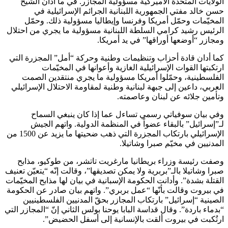
الولايات المتحدة الأميركية مسؤولية المجازر. في ما أدان الشيخ
حسن خالد مفتي الجمهورية اللبنانية الجرائم الإسرائيلية في
المخيّمات وحمّل أمريكا وفرنسا وإيطاليا مسؤولية ذلك. وحمّل
الرئيس رشيد كرامي السلطة اللبنانية مسؤولية ما يجري من احتلال
ومجازر “أوضعها أوراقها” في يد أمريكا.
كما أدان قادة أحزاب وتنظيمات وطنية وحركة “أمل” المجزرة التي
ارتكبتها القوات الإسرائيلية الغازية وأعوانها في المخيّمات
الفلسطينية، وحمّلوا أمريكا مسؤولية ما يجري منتقدين الصمت
العربي، داعين إلى جبهة لبنانية وطنية لمقاومة الاحتلال الإسرائيلي
وتأمين جلائه عن لبنان وعاصمته.
وفي بيان سوفياتي رسمي تساءل عما إذا كان ينبغي السماح
لـ”إسرائيل” بالبقاء عضواً في المنظمة الدولية. واتهم الجيش
الإسرائيلي بارتكاب المجزرة التي ذهب ضحيتها ما يزيد عن 1500 من
المدنيين في مخيّم صبرا وشاتيلا.
وصفت رئيسة وزراء بريطانيا مارغريت تاتشر، من طوكيو، مذابح
صبرا وشاتيلا بالـ”بربرية ولا يمكن تصديقها”، وقالت إنّه “يتعيّن تعنيف
القتلة بشدة”. وأدانت الحكومة الإسبانية في بيان لها مذابح المخيّمات
في بيروت وقالت بأنّها “عمل بربري”. واتهم بيان صادر عن الحكومة
الصينية “إسرائيل” بارتكاب المجازر بحقّ المدنيين الفلسطينيين
“بدماء باردة”. وقال قداسة البابا يوحنا بولس الثاني إنّ “المجازر التي
ارتُكبت في بيروت ألقت بالإنسانية إلى أسفل الحضيض”.