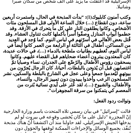
الإسرائيلية قد اعتقلت ما يزيد على ألف شخص من سكان صبرا
وشاتيلا.
وكتب آمنون كابليوك(1): “بدأت المذبحة في الحال، واستمرت أربعين
ساعة، دون انقطاع (…) خلال الساعة الأولى قتل المسلحون مئات
الأشخاص. وكانوا يطلقون النار على كل ما يتحرك في الأزقة. وقد
حطموا أبواب المنازل وصفّوا أسراً بأكملها كانت تتناول العشاء. وقد
قُتل بعض الأهالي في أسرّتهم في لباس النوم. كما وُجد في العديد
من المساكن، أطفال في الثالثة أو الرابعة من العمر كانوا أيضاً في
لباس النوم، تُغطيهم بطانيات ملطخة بالدماء (…)، في حالات عديدة،
كان المعتدون يبترون أعضاء ضحاياهم قبل القضاء عليهم. وكانوا
يسحقون رؤوس الأطفال والرُضّع على الجدران. نساء وصبايا تمّ
اغتصابهن قبل أن يُذبحن بالبلطات. أحيانا، كان الرجال يُجرّون من
بيوتهم ليُعدموا جمعياً وعلى عجل في الشارع بالبلطة والسكين، نشر
المسلّحون الرعب وأخذوا يبيدون دون تمييز الرجال، والنساء،
والأطفال، والشيوخ (…)، لقد عُثر على أيدي نسائية بُترت من
المعصم كي يتمكنوا من سرقة المجوهرات”.
وتوالت ردود الفعل:
قالت “إسرائيل” في بيان رسمي تلاه المتحدث باسم وزارة الخارجية
إنّ المجزرة “دليل على ما كان يُخشى وقوعه في بيروت لو لم
يدخلها الجيش الإسرائيلي، لقد حاولنا منذ أن اكتشفنا أنّ هناك مذبحة
تُنفّذ، بجميع الوسائل والإجراءات الممكنة لوقفها والحؤول دون