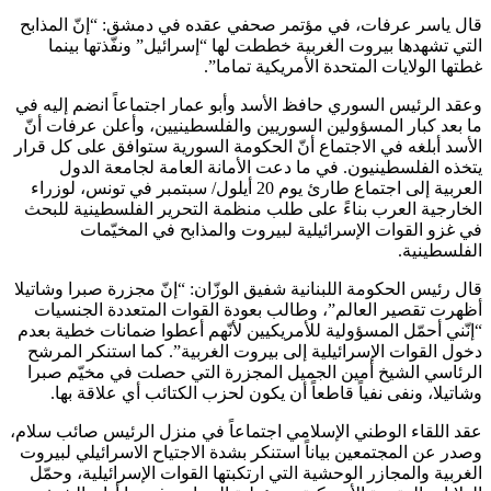
قال ياسر عرفات، في مؤتمر صحفي عقده في دمشق: “إنّ المذابح
التي تشهدها بيروت الغربية خططت لها “إسرائيل” ونفّذتها بينما
غطتها الولايات المتحدة الأمريكية تماما”.
وعقد الرئيس السوري حافظ الأسد وأبو عمار اجتماعاً انضم إليه في
ما بعد كبار المسؤولين السوريين والفلسطينيين، وأعلن عرفات أنّ
الأسد أبلغه في الاجتماع أنّ الحكومة السورية ستوافق على كل قرار
يتخذه الفلسطينيون. في ما دعت الأمانة العامة لجامعة الدول
العربية إلى اجتماع طارئ يوم 20 أيلول/ سبتمبر في تونس، لوزراء
الخارجية العرب بناءً على طلب منظمة التحرير الفلسطينية للبحث
في غزو القوات الإسرائيلية لبيروت والمذابح في المخيّمات
الفلسطينية.
قال رئيس الحكومة اللبنانية شفيق الوزّان: “إنّ مجزرة صبرا وشاتيلا
أظهرت تقصير العالم”، وطالب بعودة القوات المتعددة الجنسيات
“إنّني أحمّل المسؤولية للأمريكيين لأنّهم أعطوا ضمانات خطية بعدم
دخول القوات الإسرائيلية إلى بيروت الغربية”. كما استنكر المرشح
الرئاسي الشيخ أمين الجميل المجزرة التي حصلت في مخيّم صبرا
وشاتيلا، ونفى نفياً قاطعاً أن يكون لحزب الكتائب أي علاقة بها.
عقد اللقاء الوطني الإسلامي اجتماعاً في منزل الرئيس صائب سلام،
وصدر عن المجتمعين بياناً استنكر بشدة الاجتياح الاسرائيلي لبيروت
الغربية والمجازر الوحشية التي ارتكبتها القوات الإسرائيلية، وحمّل