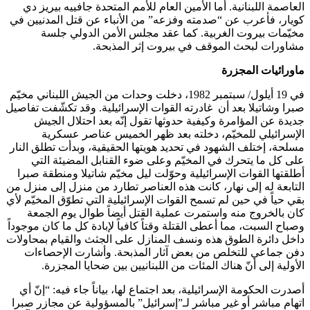
العاصمة اللبنانية. أما الأمين العام للأمم المتحدة جافييه بيريز دي
كويار، فأعرب عن “صدمته وفزعه” من الأنباء عن قتل المدنيين في
مخيّمات بيروت الغربية. كما عقد مجلس الأمن الدولي جلسة
مشاورات لبحث الموقف في بيروت إثر المذبحة.
ماورائيات المجزرة
في 19 أيلول/ سبتمبر 1982، دخلت وحدات من الجيش اللبناني مخيّم
صبرا وشاتيلا بعد أن غادرته القوات الإسرائيلية. وقد تكشّفت تفاصيل
جديدة عن المؤامرة وكيفية حدوثها تقول إنّه بعد احتلال الجيش
الإسرائيلي للمخيّم، دخلته بعد ظهر الخميس عناصر عسكرية
مسلحة، إختلف الشهود في تحديد هويتها الحقيقية، وبدأت تطلق النار
على كل ما يتحرك في المخيّم وعلى ضوء القنابل المضيئة التي
أطلقتها القوات الإسرائيلية وحوّلت ليل مخيّم شاتيلا ومنطقة صبرا
التابعة له إلى نهار، كانت هذه العناصر تطارد من منزل إلى منزل من
بقي حياً في حين لم تسمح القوات الإسرائيلية التي تطوّق المخيّم لأي
كان بالخروج منه واستمرت عملية القتل أيضاً طوال يوم الجمعة
وصباح السبت، مما أعطى القتلة وقتاً كافياً لإبادة كل ما كان موجوداً
داخل دائرة الطوق هذه ونسف المنازل على الجثث والقيام بمحاولات
دفن جماعي للتخلص من بعض آثار المذبحة. وأشارت الإحصاءات
الأولية إلى أنّ هناك المئات من اللبنانيين بين ضحايا المجزرة.
أصدرت الحكومة الإسرائيلية، بعد اجتماع لها، بياناً جاء فيه: “إنّ أي
اتهام مباشر أو غير مباشر لـ”إسرائيل” بالمسؤولية عن مجازر صبرا