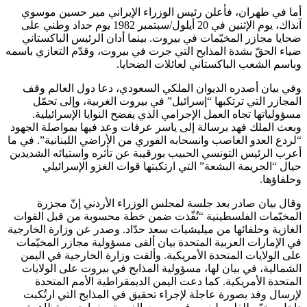
أما في طهران، فأعلن رئيس الوزراء الإيراني مير حسين موسوي
آنذاك، يوم الإثنين في 20 أيلول/سبتمبر 1982 يوم حداد وطني على
ضحايا مجازر المخيّمات في بيروت. بينما أدان الرئيس الباكستاني
ضياء الحقّ بشدة المذابح التي جرت في بيروت، وقدّم التعازي باسمه
وباسم الشعب الباكستاني لعائلات الضحايا.
وفي بيان أصدره الديوان الملكي السعودي، دعا دول العالم وقف
المجازر التي ترتكبها “إسرائيل” في بيروت الغربية، وإلى تحمّل
مسؤولياتها تجاه العمل الإجرامي الذي يفضح النوايا الإسرائيلية.
وبعث الملك فهد برسالة إلى ياسر عرفات وعد فيها بمواصلة الجهود
“لردع العدو الغاصب وانسحابه الفوري من الأراضي اللبنانية”. في ما
أعرب الرئيس التونسي الحبيب بورقيبة عن تأثره واستيائه الشديدين
حيال “الجريمة البشعة” التي ارتكبتها قوات الغزو الإسرائيلي
وحلفاؤها.
وقال بيان صادر بعد جلسة لمجلس الوزراء الأردني إنّ مجزرة
المخيّمات الفلسطينية “نُفّذت ضمن خطة محسوبة من قبل القوات
الغازية وحلفائها من ميليشيات سعد حدّاد. وصدر عن وزارة الخارجية
في الإمارات العربية المتحدة بيان ألقى مسؤولية مجازر المخيّمات
على الولايات المتحدة الأمريكية. وألقت وزارة الخارجية في اليمن
الشمالية، في بيان لها، مسؤولية المذابح في بيروت على الولايات
المتحدة الأمريكية. كما دعت اليمن الديمقراطية الأمم المتحدة
لإرسال وفد بصورة عاجلة لإجراء تحقيق في المذابح التي ارتُكبت