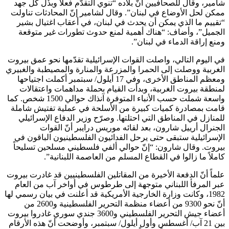
شامير، وقال للصحافيين أنّ بلاده “تنوي التقدّم فعلاً وبذْل كل جهد
ممكن لحل الأوضاع في لبنان”. وقال لشامير إنّ المحادثات تناولت
“تقييم ما الذي يمكن أن يحدث في لبنان، في أعقاب اغتيال بشير
الجميل”، وأضاف: “هناك أهمية لمنع حدوث تطورات غير متوقعة
ومنع إراقة الدماء في لبنان”.
في اليوم التالي، واصلت القوات الإسرائيلية تقدّمها نحو عمق بيروت
الغربية ووصلت إلى الحمرا والمزرعة والمنارة والمصيطبة والغبيري
ومعظم المناطق الأخرى، وفي 17 أيلول/ سبتمبر أكملت اجتياحها
لمنطقة بيروت الغربية، وبدأت القيام بحملة مداهمات واعتقالات
واسعة شملت حسب الأنباء المتوفرة آنذاك حوالي 1500 شخص. كما
قامت بمصادرة كميات كبيرة من الأسلحة في عملية تفتيش شاملة
للمنازل في المناطق التي احتلتها. وصرّح وزير الدفاع الإسرائيلي
الجنرال أرييل شارون، بعد لقائه موريس درايبر أنّ القوات
الإسرائيلية ستبقى حتى يرحل الفدائيون الفلسطينيون الباقون في
بيروت. وقال شارون: “إنّ حوالي ألفي فلسطيني مسلحين تسليحاً
كاملاً ما زالوا في القطاع المسلم من العاصمة اللبنانية”.
علماً أنّ الدفعة الأخيرة من المقاتلين الفلسطينيين قد غادرت بيروت
عبر المرفأ اللبناني متوجهة إلى طرطوس في أواخر آب من العام
1982، وكانت وزارة الخارجية الأمريكية قد أعلنت في بيان رسمي لها
أنّ نحو 9300 من أعضاء منظمة التحرير الفلسطينية و2600 من
أعضاء جيش التحرير الفلسطيني و3600 جندي سوري غادروا بيروت
بين 21 آب/ أغسطس وأول أيلول/ سبتمبر، وأوضحت أنّ هذه الأرقام