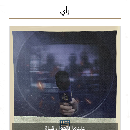
رأي
عندما تتحوّل قناة