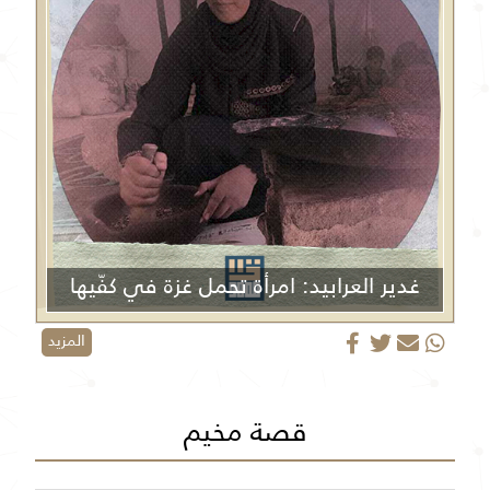
غدير العرابيد: امرأة تحمل غزة في كفّيها
المزيد
قصة مخيم