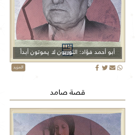
أبو أحمد فؤاد: الثوريون لا يموتون أبداً
المزيد
قصة صامد