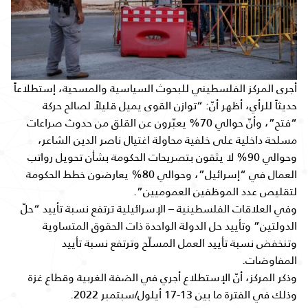
أجرى المركز الفلسطيني للبحوث السياسية والمسحية، إستطلاعاً
حديثاً للرأي، أظهر أنّ: “توازن القوى يميل قليلاً لصالح حركة
“فتح”، وأنّ حوالي 70% يعبّرون عن القلق من حدوث صراعات
مسلحة داخلية على خلفية محاولة اغتيال ناصر الدين الشاعر،
وحوالي 90% لا يثقون بتصريحات الحكومة بشأن تحويل رواتب
العمال في “إسرائيل”، وحوالي 80% يعارضون خطط الحكومة
لتقليص عدد الموظفين العموميين”.
وفي العلاقات الفلسطينية – الإسرائيلية ترتفع نسبة تأييد “حلّ
الدولتين” وتأييد حل الدولة الواحدة ذات الحقوق المتساوية
وتنخفض نسبة تأييد العمل المسلّح وترتفع نسبة تأييد
المفاوضات.
وذكر المركز، أنّ الإستطلاع أجري في الضفة الغربية وقطاع غزة
وذلك في الفترة ما بين 13-17 أيلول/سبتمبر 2022.