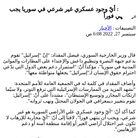
المقداد: أيّ وجود عسكري غير شرعي في سوريا يجب
أن ينتهي فوراً
التصنيفات :
الأخبار
سبتمبر 27, 2022 6:08 ص
قال وزير الخارجية السوري، فيصل المقداد: “إنّ “إسرائيل” تقوم
بدعم جبهة النصرة وتنظيم داعش والإعتداء على المطارات والموانئ
المدنية في سوريا”، مؤكداً أنّ: “استمرار دعم بعض الدول التي تدّعي
احترام حقوق الإنسان لـ”إسرائيل” يجعلها متواطئة معها”.
وأضاف المقداد في كلمة له في الجمعية العامة للأمم المتحدة:
“نشهد المزيد من الممارسات الإسرائيلية التي ترفع التوتر، ولا سيّما
ارتكاب المجازر وتوسيع الإستيطان”، مشدداً على أنّ: “إسرائيل:
تقوم بتغيير ديمغرافي في الجولان المحتلّ ونهب ثرواته”.
كما أكد أنّ: “أيّ وجود عسكري على الأراضي السورية هو غير
شرعي، ويجب أن ينتهي فورا”، لافتاً إلى أنّ: “أيّ محاربة للإرهاب لا
تكون عبر احتلال أراضي الغير أو إقامة منطقة آمنة أو دعم
الإرهابيين”.