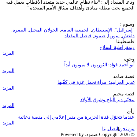
ودعا المقداد إلى: “بناء نظام عالمي جديد متعدد الأقطاب يعمل فيه
الجميع تحت مظلة مبادئ وأهداف ميثاق الأمم المتحدة “.
وسوم :
"إسرائيل"
,
الإستيطان
,
الجمعية العامة
,
الجولان المحتل
,
النصرة
,
داعش
,
سوريا
,
صمود
,
فيصل المقداد
فلسطيننا
ديمقراطية السلاح
المزيد
وجوه
أبو أحمد فؤاد: الثوريون لا يموتون أبداً
المزيد
قصة صامد
غدير العرابيد: امرأة تحمل غزة في كفّيها
المزيد
قصة مخيم
مخيّم دير البلح وشوق الأولاد
المزيد
رأي
عندما تتحوّل قناة الجزيرة من منبر إعلامي إلى منصة دعائية
المزيد
من نحن
|
اتصل بنا
© 2026 Copyright صمود. Powered by