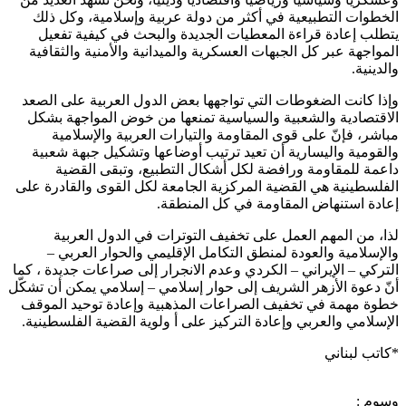
الخطوات التطبيعية في أكثر من دولة عربية وإسلامية، وكل ذلك
يتطلب إعادة قراءة المعطيات الجديدة والبحث في كيفية تفعيل
المواجهة عبر كل الجبهات العسكرية والميدانية والأمنية والثقافية
والدينية.
وإذا كانت الضغوطات التي تواجهها بعض الدول العربية على الصعد
الاقتصادية والشعبية والسياسية تمنعها من خوض المواجهة بشكل
مباشر، فإنّ على قوى المقاومة والتيارات العربية والإسلامية
والقومية واليسارية أن تعيد ترتيب أوضاعها وتشكيل جبهة شعبية
داعمة للمقاومة ورافضة لكل أشكال التطبيع، وتبقى القضية
الفلسطينية هي القضية المركزية الجامعة لكل القوى والقادرة على
إعادة استنهاض المقاومة في كل المنطقة.
لذا، من المهم العمل على تخفيف التوترات في الدول العربية
والإسلامية والعودة لمنطق التكامل الإقليمي والحوار العربي –
التركي – الإيراني – الكردي وعدم الانجرار إلى صراعات جديدة ، كما
أنّ دعوة الأزهر الشريف إلى حوار إسلامي – إسلامي يمكن أن تشكّل
خطوة مهمة في تخفيف الصراعات المذهبية وإعادة توحيد الموقف
الإسلامي والعربي وإعادة التركيز على أ ولوية القضية الفلسطينية.
*كاتب لبناني
وسوم :