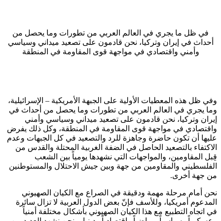
في ظل ما يجري في العالم العربي من تطورات وما يحصل من
أحداث في إيران وتركيا، نحن قادمون على تصعيد ميداني وسياسي
وأمني واقتصادي في مواجهة قوى المقاومة في المنطقة
وفي ظل هذه المعطيات الأولية على الجبهة الأمريكية – الإسرائيلية،
وما يجري في العالم العربي من تطورات وما يحصل من أحداث في
إيران وتركيا، نحن قادمون على تصعيد ميداني وسياسي وأمني
واقتصادي في مواجهة قوى المقاومة في المنطقة، وكل ذلك يفرض
عليها أن تكون حاضرة وجاهزة للرد والتصعيد في كل الجبهات وعدم
الاكتفاء بالتصعيد الحاصل في الضفة الغربية المحتلة والقدس من
قِبل المقاومين، والمواجهات التي نشهدها يومياً بين الشعب
الفلسطيني والمقاومين من جهة وبين جيش الاحتلال والمستوطنين
من جهة أخرى.
نحن أمام مرحلة مهمة ودقيقة في الصراع مع الكيان الصهيوني
المدعوم أمريكيا، وللأسف فإنّ بعض الدول العربية لا تزال سائرة
في اتجاه التطبيع مع هذا الكيان الصهيوني بأشكال مختلفة أمنياً
وعسكرياً وسياسياً ورياضياً واقتصادياً ودينيا، ونحن نشهد العديد من