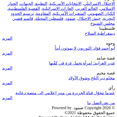
الاحتلال الإسرائيلي
,
الانتخابات الأمريكية
,
التطبيع
,
الجبهات
,
الحوار
الإسلامي
,
العالم العربي
,
الغارات الإسرائيلية
,
القضية الفلسطينية
,
الكيان الصهيوني
,
المتغيرات الأمريكية
,
المقاومة
,
ترسيم الحدود
البحرية
,
جيش الاحتلال
,
صمود
,
فلسطين المحتلة
,
قاسم قصير
,
مجلس الشيوخ
فلسطيننا
ديمقراطية السلاح
المزيد
وجوه
أبو أحمد فؤاد: الثوريون لا يموتون أبداً
المزيد
قصة صامد
غدير العرابيد: امرأة تحمل غزة في كفّيها
المزيد
قصة مخيم
مخيّم دير البلح وشوق الأولاد
المزيد
رأي
عندما تتحوّل قناة الجزيرة من منبر إعلامي إلى منصة دعائية
المزيد
من نحن
|
اتصل بنا
© 2026 Copyright صمود. Powered by
جميع الحقوق محفوظة 2021©