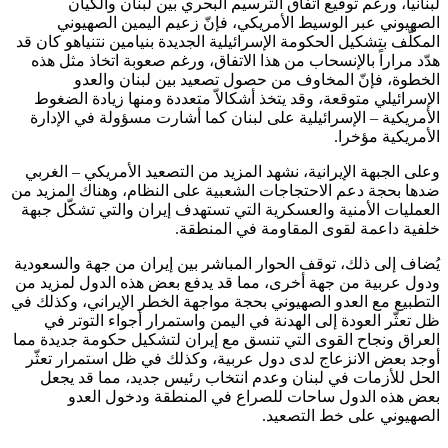
لبنانيا، ورغم توقيع اتفاق الترسيم البحري بين لبنان والكيان
الصهيوني عبر الوسيط الأمريكي، فإنّ زعيم اليمين الصهيوني
المكلّف بتشكيل الحكومة الإسرائيلية الجديدة بنيامين نتنياهو كان قد
هدّد مراراً بالإنسحاب من هذا الاتفاق، ورغم صعوبة اتخاذ مثل هذه
الخطوة، فإنّ المخاوف من حصول تصعيد بين لبنان والعدو
الإسرائيلي متوقعة، وقد يتخذ أشكالاّ متعددة ومنها زيادة الضغوط
الأمريكية – الإسرائيلية على لبنان كما أشارت مسؤولة في الإدارة
الأمريكية مؤخرا.
وعلى الجبهة الإيرانية، نشهد المزيد من التصعيد الأمريكي – الغربي
ضدها بحجة دعم الاحتجاجات الشعبية على النظام، وهناك المزيد من
العمليات الأمنية والعسكرية التي تستهدف إيران والتي تشكّل جبهة
خلفية داعمة لقوى المقاومة في المنطقة.
يُضاف إلى ذلك، توقف الحوار المباشر بين إيران من جهة والسعودية
ودول عربية من جهة أخرى، مما قد يدفع بعض هذه الدول لمزيد من
التطبيع مع العدو الصهيوني بحجة مواجهة الخطر الإيراني، وكذلك في
ظل تعثّر العودة إلى الهدنة في اليمن واستمرار أجواء التوتر في
العراق ونجاح القوى التي تنسق مع إيران لتشكيل حكومة جديدة مما
أوجد بعض الانزعاج لدى دول عربية، وكذلك في ظل استمرار تعثّر
الحل للأزمات في لبنان وعدم انتخاب رئيس جديد، مما قد يجعل
بعض هذه الدول ساحات للصراع في المنطقة ودخول العدو
الصهيوني على خط التصعيد.