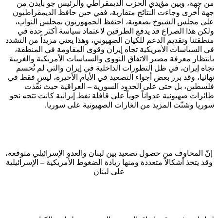
من جهة، وبين مؤيدي الحزب الديمقراطي والرئيس جو بايدن من
جهة أخرى وجاءت النتائج متقاربة، ففي حين حافظ الديمقراطيون
على مجلس الشيوخ بصعوبة، احتفظ الجمهوريون بمجلس النواب،
ولكن هذا الصراع قد يدفع الطرفين لاعتماد سياسة أكثر حدة في
منطقتنا وتقديم الدعم للكيان الصهيوني، وهذا يعني مزيداً من التشدد
في السياسات الأمريكية تجاه إيران وقوى المقاومة في المنطقة،
بانتظار معرفة مصير الاتفاق النووي والسياسات الأمريكية والغربية
تجاه إيران، في ظل التطورات الداخلية في إيران والتي لم تُحسم
نهائيا، وقد برز بعض أجواء التصعيد في الأيام الأخيرة، ليس فقط في
فلسطين، بل حتى على الحدود السورية – العراقية حيث نفّذت
طائرات صهيونية عدواناً جوياً على قافلة نفط إيرانية كانت تتجه نحو
سوريا وشنّت المزيد من الغارات الصهيونية على سوريا.
إنّ المخاوف من حصول تصعيد بين لبنان والعدو الإسرائيلي متوقعة،
وقد يتخذ أشكالاّ متعددة ومنها زيادة الضغوط الأمريكية – الإسرائيلية
على لبنان