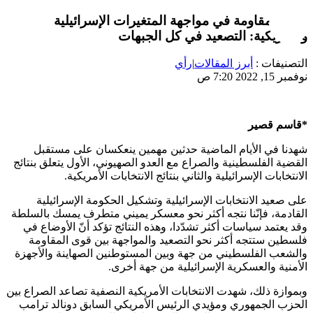
قوى المقاومة في مواجهة المتغيرات الإسرائيلية
والأمريكية: التصعيد في كل الجبهات
التصنيفات :
أبرز المقالات
|
رأي
نوفمبر 15, 2022 7:20 ص
*قاسم قصير
شهدنا في الأيام الماضية حدثين مهمين ينعكسان على مستقبل
القضية الفلسطينية والصراع مع العدو الصهيوني، الأول يتعلق بنتائج
الانتخابات الإسرائيلية والثاني بنتائج الانتخابات الأمريكية.
على صعيد الانتخابات الإسرائيلية وتشكيل الحكومة الإسرائيلية
القادمة، فإنّنا نتجه أكثر نحو معسكر يميني متطرف يمسك بالسلطة
وقد يعتمد سياسات أكثر تشدّدا، وهذه النتائج تؤكد أنّ الأوضاع في
فلسطين ستتجه أكثر نحو التصعيد والمواجهة بين قوى المقاومة
والشعب الفلسطيني من جهة وبين المستوطنين الصهاينة والأجهزة
الأمنية والعسكرية الإسرائيلية من جهة أخرى.
وبموازة ذلك، شهدت الانتخابات الأمريكية النصفية تصاعد الصراع بين
الحزب الجمهوري ومؤيدي الرئيس الأمريكي السابق دونالد ترامب