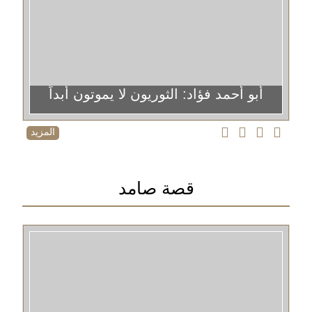
أبو أحمد فؤاد: الثوريون لا يموتون أبداً
المزيد
قصة صامد