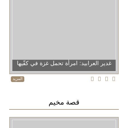
غدير العرابيد: امرأة تحمل غزة في كفّيها
المزيد
قصة مخيم