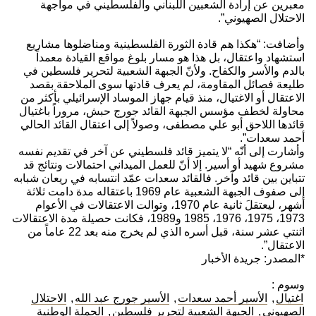
معبرين عن إرادة الشعبين اللبناني والفلسطيني في مواجهة
الاحتلال الصهيوني”.
وأضافت: “هكذا هم قادة الثورة الفلسطينية ومناضلوها مشاريع
استشهاد واعتقال، بل هذا هو مسار بلوغ مواقع القيادة معمداً
بالدم والأسر والكفاح. ولأنّ الجبهة الشعبية لتحرير فلسطين في
طليعة فصائل المقاومة، لم يعرف قادتها سوى الملاحقة بقصد
الاعتقال أو الاغتيال، منذ قيام جهاز الموساد الإسرائيلي بأكثر من
محاولة لخطف مؤسس الجبهة القائد جورج حبش، مروراً باغتيال
قائدها اللاحق أبو علي مصطفى، وصولاً إلى اعتقال القائد الحالي
أحمد سعدات”.
وأشارت إلى أنّه “لا يتميز قائد فلسطيني عن آخر في تقديم نفسه
مشروع شهيد أو أسير. إلا أنّ للعمل الميداني احتمالات ونتائج قد
تتباين بين قائد وآخر. فالقائد سعدات عمّد انتسابه في ريعان شبابه
إلى صفوف الجبهة الشعبية عام 1969 باعتقاله مدة دامت ثلاثة
أشهر، ليعتقلَ ثانية عام 1970، وتوالت الاعتقالات في الأعوام
1973، 1975، 1976، 1985 و1989، فكانت حصيلة مدة الاعتقالات
اثنتي عشر سنة، قبل أسره الذي لم يخرج منه بعد 22 عاماً من
الاعتقال”.
*المصدر: جريدة الأخبار
وسوم :
اغتيال
,
الأسير أحمد سعدات
,
الأسير جورج عبد الله
,
الاحتلال
الصهيوني
,
الجبهة الشعبية لتحرير فلسطين
,
الحملة الوطنية