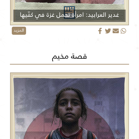
غدير العرابيد: امرأة تحمل غزة في كفّيها
المزيد
قصة مخيم