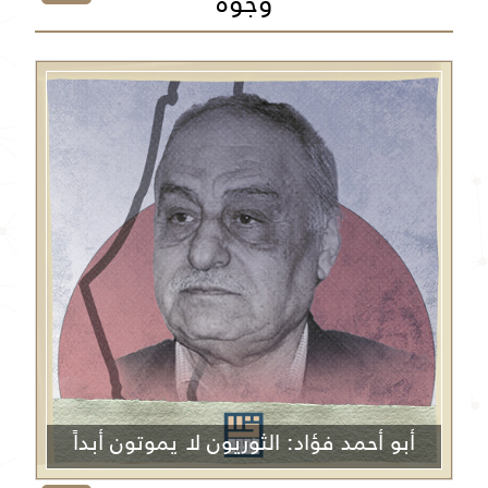
وجوه
أبو أحمد فؤاد: الثوريون لا يموتون أبداً