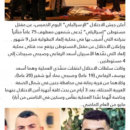
أعلن جيش الاحتلال “الإسرائيلي” اليوم الخميس، عن مقتل
مستوطن “إسرائيلي” يُدعى شمعون معطوف 75 عاماً متأثراً
بجراحه التي أُصيب بها في عملية إلعاد البطولية قبل 9 شهور .
وبإعلان الاحتلال عن مقتل المستوطن يرتفع عدد قتلى عملية
إلعاد التي نفّذها الأسيران أسعد الرفاعي وصبحي صبيحات إلى
4 مستوطنين .
وكانت سلطات الاحتلال اعتقلت منفّذي العملية وهما أسعد
يوسف الرفاعي (19 عاما) وصبحي عماد أبو شقير (20 عاما)،
وكلاهما من قرية رمانة في محافظة جنين في شمال الضفة
الغربية المحتلة، بعد 3 أيام من بحث كافة أجهزة أمن الاحتلال عنهما
وخاصة أنّهما نفّذا العملية بفأس وسكين في الخامس من أيار/
مايو من العام الماضي .