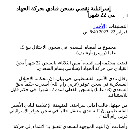
محكمة إسرائيلية تقضي بسجن قيادي بحركة الجهاد
الإسلامي 22 شهراً
التصنيفات :
الأخبار
فبراير 22, 2023 8:40 ص
مجموع ما أمضاه السعدي في سجون الاحتلال بلغ 15
عاما (رويترز-أرشيف)
قضت محكمة إسرائيلية، أمس الثلاثاء، بالسجن 22 شهراً بحقّ
القيادي في حركة الجهاد الإسلامي بسام السعدي.
وقال نادي الأسير الفلسطيني -في بيان- إنّ محكمة الاحتلال
العسكرية في سجن عوفر (غربي رام الله) أصدرت حكماً بحقّ
السعدي (63 عاما) بالسجن الفعلي لمدة 22 شهرا، في حكم قابل
للاستئناف.
من جهتها، قالت أماني سراحنة، المنسقة الإعلامية لنادي الأسير
الفلسطيني إنّ “السعدي معتقل حالياً في سجن عوفر الإسرائيلي
غربي رام الله”.
وأضافت أنّ التهم الموجهة للسعدي تتعلق بـ”الانتماء إلى حركة