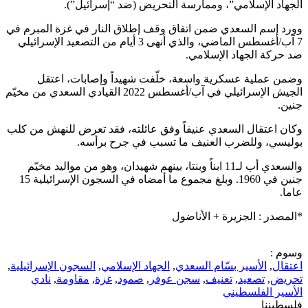
الجهاد الإسلامي”، وممارسة التحريض (ضد “إسرائيل”).
وورد إسم السعدي ضمن اتفاق وقف إطلاق النار في غزة المبرم في
7 آب/أغسطس الماضي، والذي أنهى 3 أيام من التصعيد الإسرائيلي
ضد حركة الجهاد الإسلامي.
وضمن عملية عسكرية واسعة، خلّفت شهيداً وإصابات، اعتقل
الجيش الإسرائيلي في آب/أغسطس 2022 القيادي السعدي من مخيّم
جنين.
وكان اعتقال السعدي عنيفاً وفق عائلته، فقد تعرض للنهش من كلب
بوليسي، وللضرب العنيف ما تسبب في جرح برأسه.
والسعدي أب لـ11 ابناً وبنتا، بينهم شهيدان، وهو من مواليد مخيّم
جنين في 1960. وبلغ مجموع ما أمضاه في السجون الإسرائيلية 15
عاما.
*المصدر : الجزيرة + الأناضول
وسوم :
اعتقال
,
الأسير بسّام السعدي
,
الجهاد الإسلامي
,
السجون الإسرائيلية
,
تحريض
,
تصعيد
,
تعنيف
,
سجن عوفر
,
صمود
,
غزة
,
مقاومة
,
نادي
الأسير الفلسطيني
فلسطيننا