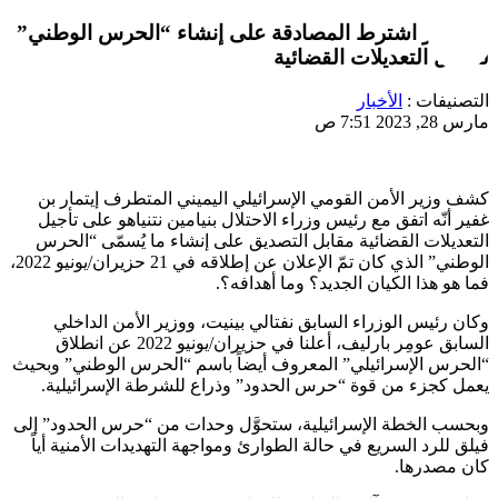
بن غفير اشترط المصادقة على إنشاء “الحرس الوطني”
لتأجيل التعديلات القضائية
التصنيفات :
الأخبار
مارس 28, 2023 7:51 ص
كشف وزير الأمن القومي الإسرائيلي اليميني المتطرف إيتمار بن
غفير أنّه اتفق مع رئيس وزراء الاحتلال بنيامين نتنياهو على تأجيل
التعديلات القضائية مقابل التصديق على إنشاء ما يُسمّى “الحرس
الوطني” الذي كان تمّ الإعلان عن إطلاقه في 21 حزيران/يونيو 2022،
فما هو هذا الكيان الجديد؟ وما أهدافه؟.
وكان رئيس الوزراء السابق نفتالي بينيت، ووزير الأمن الداخلي
السابق عومِر بارليف، أعلنا في حزيران/يونيو 2022 عن انطلاق
“الحرس الإسرائيلي” المعروف أيضاً باسم “الحرس الوطني” وبحيث
يعمل كجزء من قوة “حرس الحدود” وذراع للشرطة الإسرائيلية.
وبحسب الخطة الإسرائيلية، ستحوَّل وحدات من “حرس الحدود” إلى
فيلق للرد السريع في حالة الطوارئ ومواجهة التهديدات الأمنية أياً
كان مصدرها.