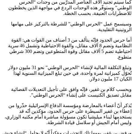
كما سيتم تجنيد آلاف العناصر المدرَّبين من وحدات “الحرس
الوطني” وستوفّر هذه الوحدات الردع في مواجهة الذين يخططون
للاضطرابات العنيفة، بحسب الخطة.
وسيسمح عمل “الحرس الوطني” للشرطة بالتركيز على مهامها
الروتينية التقليدية.
أما حرس الحدود فإنّه يتألف من 3 أصناف من القوات هي: القوة
النظامية وتضم 8 آلاف مقاتل، والقوة الاحتياطية وتشمل 46 سرية
احتياطية تضم 5 آلاف مقاتل وقوة المتطوعين وتضم 300 شرطي
متطوع.
وتبلغ التكلفة المالية لإنشاء “الحرس الوطني” نحو 31 مليون دولار
تُحوّل كميزانية لمرة واحدة، في حين تبلغ الميزانية السنوية لهذا
الكيان 17 مليون دولار.
وبحسب كلام بن غفير، فإنّه وافق على تأجيل التعديلات القضائية
مقابل تصديق الكنيست على إنشاء “الحرس الوطني”.
يُذكر أنّ أعضاء بالمعارضة ومؤسسة الدفاع الإسرائيلية حذّروا من
إعطاء بن غفير السيطرة على حرس الحدود، مؤكدين أنّه قد
يستخدمها لبناء ميليشيا تكون مسؤولة مباشرة أمام مكتبه الوزاري،
وليس أمام الجيش أو سلاسل قيادة الشرطة.
ورفض بن غفير يومها تلك التحذيرات مؤكداً أنّه لا يحاول “إنشاء جيش