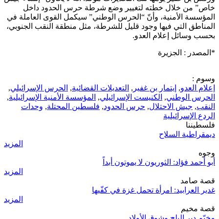
خاص” من خلال خطته لتغيير وضع شرطة حرس الحدود داخل
المؤسسة الأمنية، وأنّ “الحرس الوطني” سيكمل القوى العاملة في
المناطق التي فيها وجود قليل للشرطة، مثل منطقة النقب الجنوبي،
بحسب وسائل إعلام العدو.
*المصدر : الجزيرة
وسوم :
إعلام العدو
,
إيتمار بن غفير
,
التعديلات القضائية
,
الحرس الإسرائيلي
,
الحرس الوطني
,
الكنيست الإسرائيلي
,
المؤسسة الأمنية الإسرائيلية
,
النقب
,
جيش الاحتلال
,
حرس الحدود
,
فلسطين المحتلة
,
وحدات
الردع الإسرائيلية
فلسطيننا
ديمقراطية السلاح
المزيد
وجوه
أبو أحمد فؤاد: الثوريون لا يموتون أبداً
المزيد
قصة صامد
غدير العرابيد: امرأة تحمل غزة في كفّيها
المزيد
قصة مخيم
مخيّم دير البلح وشوق الأولاد