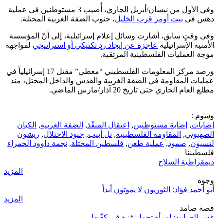
وفي الأول من نيسان/أبريل الجاري، أُصيب 3 مستوطنين في عملية
دهس في
بيت أومر قرب الخليل
، جنوب الضفة الغربية المحتلة.
وفي وقتٍ سابق، أشارت وسائل إعلام إسرائيلية، إلى أنّ المؤسسة
الأمنية الإسرائيلية
عاجزة عن إيجاد ردٍ تكتيكي أو استراتيجي
لمواجهة
موجة العمليات الفلسطينية المرتقبة.
ورصد مركز المعلومات الفلسطيني “معطى” مقتل 17 إسرائيلياً في
عمليات المقاومة في الضفة الغربية والقدس والداخل المحتل، منذ
مطلع العام الجاري حتى تاريخ 20 آذار/مارس الماضي.
وسوم :
إصابات
,
إصابة مستوطنين
,
اعتقال المنفّذ
,
الضفة الغربية
,
الكيان
الصهيوني
,
المقاومة الفلسطينية
,
تل أبيب
,
جنود الاحتلال
,
ريشون
لتسيون
,
صمود
,
عملية طعن
,
فلسطين المحتلة
,
نجمة داوود الحمراء
فلسطيننا
ديمقراطية السلاح
المزيد
وجوه
أبو أحمد فؤاد: الثوريون لا يموتون أبداً
المزيد
قصة صامد
غدير العرابيد: امرأة تحمل غزة في كفّيها