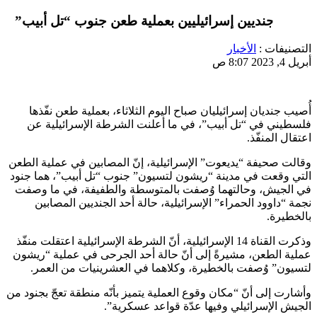
إصابة جنديين إسرائيليين بعملية طعن جنوب “تل أبيب”
التصنيفات :
الأخبار
أبريل 4, 2023 8:07 ص
أُصيب جنديان إسرائيليان صباح اليوم الثلاثاء، بعملية طعن نفّذها
فلسطيني في “تل أبيب”، في ما أعلنت الشرطة الإسرائيلية عن
اعتقال المنفّذ.
وقالت صحيفة “يديعوت” الإسرائيلية، إنّ المصابين في عملية الطعن
التي وقعت في مدينة “ريشون لتسيون” جنوب “تل أبيب”، هما جنود
في الجيش، وحالتهما وُصفت بالمتوسطة والطفيفة، في ما وصفت
نجمة “داوود الحمراء” الإسرائيلية، حالة أحد الجنديين المصابين
بالخطيرة.
وذكرت القناة 14 الإسرائيلية، أنّ الشرطة الإسرائيلية اعتقلت منفّذ
عملية الطعن، مشيرةً إلى أنّ حالة أحد الجرحى في عملية “ريشون
لتسيون” وُصفت بالخطيرة، وكلاهما في العشرينيات من العمر.
وأشارت إلى أنّ “مكان وقوع العملية يتميز بأنّه منطقة تعجّ بجنود من
الجيش الإسرائيلي وفيها عدّة قواعد عسكرية”.