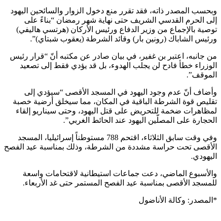
وبحسب المصدر ذاته، فقد تقرر منع دخول الزوار والسائحين اليهود
إلى الحرم القدسي الشريف حتى نهاية شهر رمضان “بناءً على
توصية بالإجماع من وزير الدفاع ورئيس الأركان (هرتسي هاليفي)
ورئيس الشاباك (رونين بار) وقائد الشرطة (يعقوب شبتاي)”.
من جانبه، اعتبر بن غفير، في بيان صادر عن مكتبه أنّ “قرار رئيس
الوزراء خطأ فادح لن يجلب الهدوء، بل قد يؤدي فقط إلى تصعيد
الموقف”.
وأضاف أنّ عدم وجود اليهود في المسجد الأقصى “سيؤدي إلى
تقليص قوة الشرطة الباقية في المكان، مما سيخلق أرضية خصبة
لمظاهرات ضخمة للتحريض على قتل اليهود، وحتى سيناريو إلقاء
الحجارة على المصلّين اليهود عند الحائط الغربي”.
وفي وقت سابق الثلاثاء، اقتحم 788 مستوطناً إسرائيليا، المسجد
الأقصى تحت حراسة مشددة من الشرطة، وذلك بمناسبة عيد الفصح
اليهودي.
والأسبوع الماضي، دعت جماعات استيطانية لاقتحامات واسعة
للمسجد الأقصى بمناسبة عيد الفصح المستمر حتى غد الأربعاء.
*المصدر: وكالة الأناضول