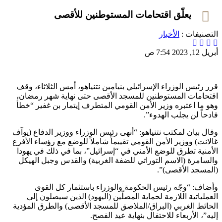
نتنياهو يعلّق اقتحامات المستوطنين للأقصى
التصنيفات :
الأخبار
أبريل 12, 2023 7:54 ص
قرر رئيس الوزراء الإسرائيلي بنيامين نتنياهو، أمس الثلاثاء، وقف
اقتحامات المستوطنين للمسجد الأقصى حتى نهاية شهر رمضان،
وهو ما اعتبره وزير الأمن القومي المتطرف إيتمار بن غفير “خطأ
فادحاً لن يجلب الهدوء”.
وقال بيان لمكتب نتنياهو: “أنهى رئيس الوزراء ووزير الدفاع (يوآف
غالانت) ووزير الأمن القومي تقييماً شاملاً للوضع مع رؤساء الأفرع
الأمنية تطرق للوضع الأمني في “إسرائيل”، بما في ذلك في يهودا
والسامرة (الاسم التوراتي للضفة الغربية) والقدس وجبل الهيكل
(المسجد الأقصى)”.
وأضاف: “وجّه رئيس الحكومة والوزراء باستثمار كل القوى
العملياتية اللازمة لحماية المصلّين (اليهود) الذين سيصلون إلى
الحائط الغربي (البراق/الملاصق للمسجد الأقصى) والطرق المؤدية
إليه”، الأربعاء للاحتفال بنهاية عيد الفصح.