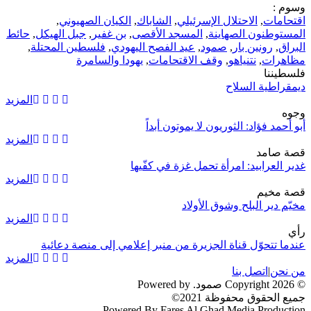
وسوم :
اقتحامات
,
الاحتلال الإسرئيلي
,
الشاباك
,
الكيان الصهيوني
,
المستوطنون الصهاينة
,
المسجد الأقصى
,
بن غفير
,
جبل الهيكل
,
حائط
البراق
,
رونين بار
,
صمود
,
عيد الفصح اليهودي
,
فلسطين المحتلة
,
مظاهرات
,
نتنياهو
,
وقف الاقتحامات
,
يهودا والسامرة
فلسطيننا
ديمقراطية السلاح
المزيد
وجوه
أبو أحمد فؤاد: الثوريون لا يموتون أبداً
المزيد
قصة صامد
غدير العرابيد: امرأة تحمل غزة في كفّيها
المزيد
قصة مخيم
مخيّم دير البلح وشوق الأولاد
المزيد
رأي
عندما تتحوّل قناة الجزيرة من منبر إعلامي إلى منصة دعائية
المزيد
من نحن
|
اتصل بنا
© 2026 Copyright صمود. Powered by
جميع الحقوق محفوظة 2021©
Powered By Fares Al Ghad Media Production