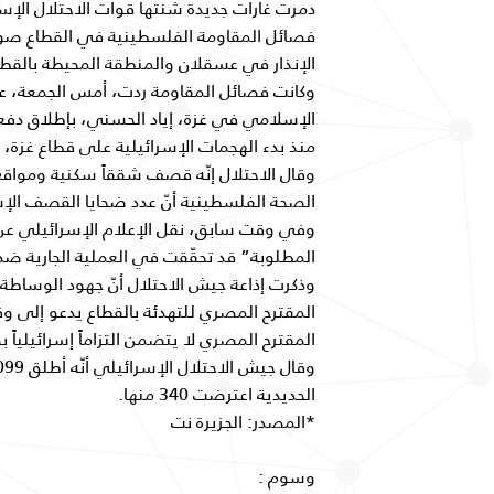
دمرت غارات جديدة شنتها قوات الاحتلال الإ
فصائل المقاومة الفلسطينية في القطاع صوار
الإنذار في عسقلان والمنطقة المحيطة بالقطا
وكانت فصائل المقاومة ردت، أمس الجمعة، على
الإسلامي في غزة، إياد الحسني، بإطلاق دف
منذ بدء الهجمات الإسرائيلية على قطاع غزة، ف
وقال الاحتلال إنّه قصف شققاً سكنية ومواقع ي
الصحة الفلسطينية أنّ عدد ضحايا القصف الإسرائيلي المس
وفي وقت سابق، نقل الإعلام الإسرائيلي عن مس
المطلوبة” قد تحقّقت في العملية الجارية ضد 
وذكرت إذاعة جيش الاحتلال أنّ جهود الوساط
المقترح المصري للتهدئة بالقطاع يدعو إلى وقف
المقترح المصري لا يتضمن التزاماً إسرائيليا
الحديدية اعترضت 340 منها.
*المصدر: الجزيرة نت
وسوم :