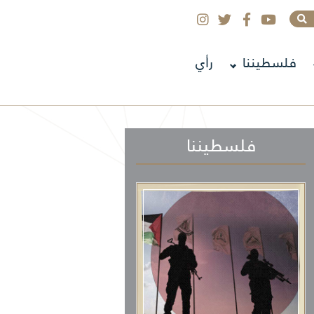
فلسطيننا
رأي
فلسطيننا