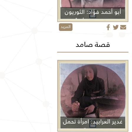
أبو أحمد فؤاد: الثوريون
لا يموتون أبداً
المزيد
قصة صامد
غدير العرابيد: امرأة تحمل
غزة في كفّيها