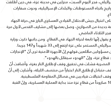
سرائيلي، فجر اليوم السبت، منزلين في مدينة غزة، في حين أطلقت
يخ باتجاه المستوطنات والبلدات الإسرائيلية، ودوت صفارات
ع.
 اغتيال جيش الاحتلال القيادي العسكري البارز في حركة الجهاد
عة جديدة من الصواريخ، وصل بعضها إلى مشارف القدس لأول مرة
جر الثلاثاء الماضي.
قول إنّها تابعة لحركة الجهاد في القطاع. ومن جانبها ذكرت وزارة
تمر على غزة ارتفع إلى 33 شهيداً و147 جريحا.
ؤولين مطّلعين قولهم إنّ الأجهزة الأمنية ترى أنّ “الإنجازات
قطاع غزة، وإنّ “الهدوء سيقابَل بالهدوء”.
ة المصرية فشلت في تحقيق وقف لإطلاق النار بغزة، وأضافت أنّ
 متبادل لإطلاق النار اعتباراً من منتصف الليلة، وأشارت إلى أنّ
ً بوقف اغتيالات قياديين في فصائل المقاومة الفلسطينية.
وقال جيش الاحتلال الإسرائيلي أنّه أطلق 1099 صاروخاً من قطاع غزة منذ بداية العملية العسكرية، وإنّ القبة