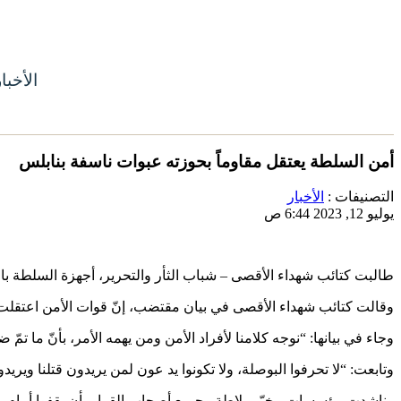
الأخبا
أمن السلطة يعتقل مقاوماً بحوزته عبوات ناسفة بنابلس
التصنيفات :
الأخبار
يوليو 12, 2023 6:44 ص
طالبت كتائب شهداء الأقصى – شباب الثأر والتحرير، أجهزة السلطة بالإ
وقالت كتائب شهداء الأقصى في بيان مقتضب، إنّ قوات الأمن اعتقلت أح
وجاء في بيانها: “نوجه كلامنا لأفراد الأمن ومن يهمه الأمر، بأنّ ما ت
وتابعت: “لا تحرفوا البوصلة، ولا تكونوا يد عون لمن يريدون قتلنا ويريدون
وناشدت مؤسسات مخيّم بلاطة وجميع أصحاب القرار بأن يقفوا أمام مسؤو