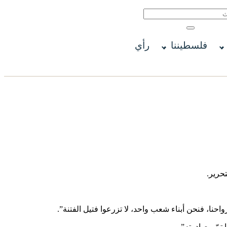
فلسطيننا
رأي
حرير.
أرواحنا، فنحن أبناء شعب واحد، لا تزرعوا فتيل الفتنة”.
تمّ مصادرته”.