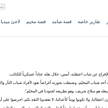
ر
تقارير خاصة
قصة صامد
قصة مخيم
لاجئ ميديا
فراج عن شاب اعتقلته، أمس، خلال نقله عتاداً عسكرياً للكتائب.
د شباب المخيّم، وضبطت بحوزته أغراضاً تعود لأفراد شباب الثأر والت
مّ ضبطه هو سلاح شريف، وهو بطريقه لجنودنا في المخيّم”.
 اعتقالنا، ولا تكونوا يوماً كأعدائنا، لا تفقدونا الثقة بكم، احرصوا على 
لياتهم، وأن يجدوا طريقاً للحل، والتحرك الفوري والسريع لإعادة ما 