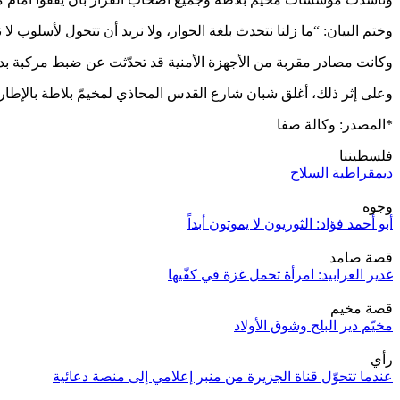
وختم البيان: “ما زلنا نتحدث بلغة الحوار، ولا نريد أن تتحول لأسلوب لا 
وكانت مصادر مقربة من الأجهزة الأمنية قد تحدّثت عن ضبط مركبة بداخل
وعلى إثر ذلك، أغلق شبان شارع القدس المحاذي لمخيمّ بلاطة بالإطار
*المصدر: وكالة صفا
فلسطيننا
ديمقراطية السلاح
وجوه
أبو أحمد فؤاد: الثوريون لا يموتون أبداً
قصة صامد
غدير العرابيد: امرأة تحمل غزة في كفّيها
قصة مخيم
مخيّم دير البلح وشوق الأولاد
رأي
عندما تتحوّل قناة الجزيرة من منبر إعلامي إلى منصة دعائية