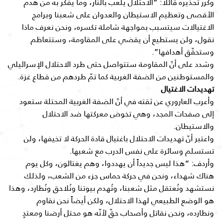
وكرر تحذيره قائلا: “الاحتلال يلعب بالنار، وما يفكر به من هدم
الأقصى وتعظيم الاستيطان والعدوان على شعبنا وبرامج
الاغتيالات سيتسبب بمواجهة شاملة تكسره، ونحن نعرف ماذا
نقول، ولن يستطيع أن يقضي على المقاومة، وستتعاظم
وستحقّق أهدافها”.
وشدد على أنّ المقاومة ستتواصل حتى طرد الاحتلال الإسرائيلي
والمستوطنين من الضفة الغربية كما تمّ طردهم من قطاع غزة.
تهديدات الاغتيال
وأعرب العاروري عن ثقته في أنّ الضفة الغربية المحتلة ستعود
إلى صفحات المجد، وهي تخوض معركتها ضد الاحتلال
والاستيطان.
واعتبر أنّ تهديدات الاحتلال باغتيال قادة الحركة لا تخيفها، ولن
تستسلم وسائرة على نفس الدرب مع شعبها.
وأردف: “هذا ليس جديداً أن يهددوا، وهم يغتالون، وكل يوم
هناك شهداء، ونحن في حركة حماس جزء من الشعب، ولذلك
نستشهد ونُعتقل مثل شعبنا، وتُهدم بيوتنا ونُلاحق ونُطارد، وهذا
هو الوضع الطبيعي لهذا الاحتلال، ولكن أيضاً نحن نقاوم
ونطارده، ونحن نقاتل وأصحاب حقّ لأنّه هو محتل أرضنا ومعتدٍ