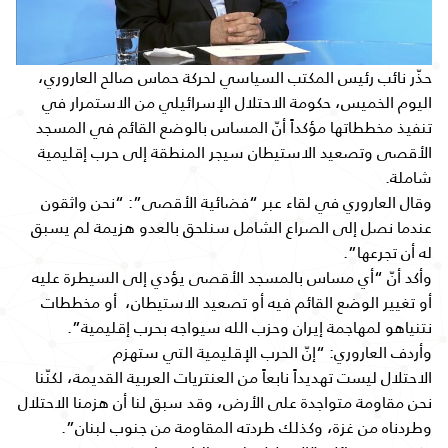
حذّر نائب رئيس المكتب السياسي لحركة حماس صالح العاروري،
اليوم الخميس، حكومة الاحتلال الإسرائيلي من الاستمرار في
تنفيذ مخططاتها مؤكداً أنّ المساس بالوضع القائم في المسجد
الأقصى وتصعيد الاستيطان سيجر المنطقة إلى حرب إقليمية
شاملة.
وقال العاروري في لقاء عبر “فضائية الأقصى”: “نحن واثقون
عندما نصل إلى الصراع الشامل سنلحق بالعدو هزيمة لم يسبق
له أن تجرعها”.
وأكد أنّ “أي مساس بالمسجد الأقصى يؤدي إلى السيطرة عليه
أو تغيير الوضع القائم فيه أو تصعيد الاستيطان، أو مخططات
نتنياهو لمهاجمة إيران وحزب الله سيواجه بحرب إقليمية”.
وأردف العاروري: “إنّ الحرب الإقليمية التي ستهزم
الاحتلال ليست تهديداً نابعاً من العنتريات العربية القديمة، لكنّنا
نحن مقاومة متواجدة على الأرض، وقد سبق لنا أن هزمنا الاحتلال
وطردناه من غزة، وكذلك طردته المقاومة من جنوب لبنان”.