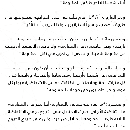
أبناء شعبنا للانخراط في المقاومة”.
وذكر العاروري أنّ “كل يوم نتأخر في هذه المواجهة سنخوضها في
ظروف أصعب وأسوأ استراتيجيا، ولذلك يجب ألا نتأخر”.
ومضى قائلا: “حماس جزء من الشعب وفي قلب المقاومة
تاريخيا، ونحن حاضرون في المقاومة، ولا نرضى لأنفسنا أن نغيب
عن مقاومة شعبنا، ونسعى لأن نكون في ثقل المقاومة”.
وأضاف العاروري: “شرف لنا وواجب علينا أن نكون في صدارة
المدافعين عن شعبنا وأرضنا ومقدساتنا وأطفالنا، وواقعنا كله،
كل فترات المقاومة منذ أن انطلقت حماس كانت حاضرة فيها بكل
قوة، ونحن حاضرون في موجات المقاومة”.
واستطرد :”ما يعزز ثقة حماس بالمقاومة أنّنا ننجز في المقاومة،
فالانتفاضة الأولى أجبرت الاحتلال على التراجع، وفي الانتفاضة
الثانية طردت المقاومة الاحتلال من غزة، وكان على طريق الخروج
من الضفة أيضا”.