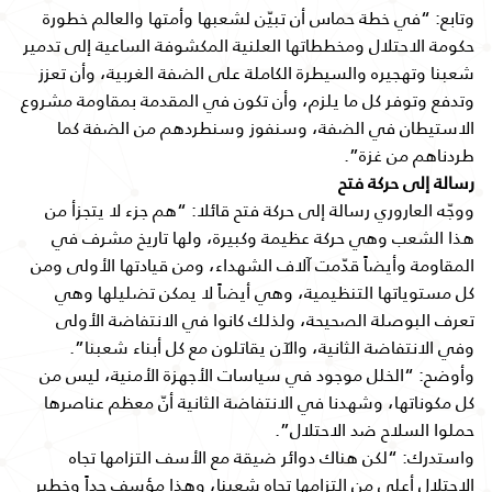
وتابع: “في خطة حماس أن تبيّن لشعبها وأمتها والعالم خطورة
حكومة الاحتلال ومخططاتها العلنية المكشوفة الساعية إلى تدمير
شعبنا وتهجيره والسيطرة الكاملة على الضفة الغربية، وأن تعزز
وتدفع وتوفر كل ما يلزم، وأن تكون في المقدمة بمقاومة مشروع
الاستيطان في الضفة، وسنفوز وسنطردهم من الضفة كما
طردناهم من غزة”.
رسالة إلى حركة فتح
ووجّه العاروري رسالة إلى حركة فتح قائلا: “هم جزء لا يتجزأ من
هذا الشعب وهي حركة عظيمة وكبيرة، ولها تاريخ مشرف في
المقاومة وأيضاً قدّمت آلاف الشهداء، ومن قيادتها الأولى ومن
كل مستوياتها التنظيمية، وهي أيضاً لا يمكن تضليلها وهي
تعرف البوصلة الصحيحة، ولذلك كانوا في الانتفاضة الأولى
وفي الانتفاضة الثانية، والآن يقاتلون مع كل أبناء شعبنا”.
وأوضح: “الخلل موجود في سياسات الأجهزة الأمنية، ليس من
كل مكوناتها، وشهدنا في الانتفاضة الثانية أنّ معظم عناصرها
حملوا السلاح ضد الاحتلال”.
واستدرك: “لكن هناك دوائر ضيقة مع الأسف التزامها تجاه
الاحتلال أعلى من التزامها تجاه شعبنا، وهذا مؤسف جداً وخطير