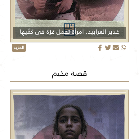
غدير العرابيد: امرأة تحمل غزة في كفّيها
المزيد
قصة مخيم