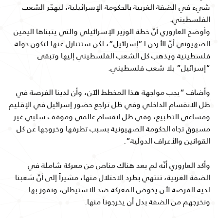
شيء في الضفة الغربية بالحكومة الإسرائيلية، ليهجّر الشعب
الفلسطيني.
وأوضح العاروري أنّ خطة الوزير الإسرائيلي والتي يتبناها اليمين
الصهيوني أنّ الأردن لـ”إسرائيل”، لكن ستتنازل عنها لتكون دولة
فلسطينية ويذهب كل الشعب الفلسطيني إليها وتبقى
“إسرائيل” بلا شعب فلسطيني.
وأضاف “يجب مواجهة هذا المخطط الآن، وأن لدينا الفرصة في
ظل الانقسام الداخلي وفي ظل تراجع حضور إسرائيل في الإقليم
ومساعي التطبيع، وفي ظل انقسام عالمي وموقف سلبي غير
مسبوق تجاه الحكومة الصهيونية بسبب تطرفها وخروجها عن كل
القوانين والأعراف الدولية”.
وأكد العاروري أنّه لم يعد هناك مناص من معركة شاملة في
الضفة الغربية، تنتهي بطرد الاحتلال منها، مشيراً إلى أنّ شعبنا
لديه الفرصة لأن يخوض المعركة ضد الاستيطان، ونفوز بها
ونخرجهم من الضفة بدل أن يخرجونا منها.