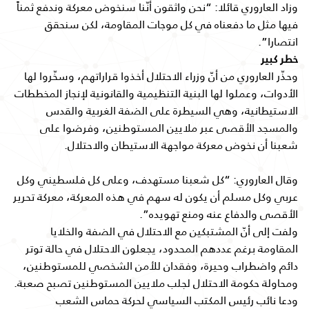
وزاد العاروري قائلا: “نحن واثقون أنّنا سنخوض معركة وندفع ثمناً
فيها مثل ما دفعناه في كل موجات المقاومة، لكن سنحقق
انتصارا”.
خطر كبير
وحذّر العاروري من أنّ وزراء الاحتلال أخذوا قراراتهم، وسخّروا لها
الأدوات، وعملوا لها البنية التنظيمية والقانونية لإنجاز المخططات
الاستيطانية، وهي السيطرة على الضفة الغربية والقدس
والمسجد الأقصى عبر ملايين المستوطنين، وفرضوا على
شعبنا أن نخوض معركة مواجهة الاستيطان والاحتلال.
وقال العاروري: “كل شعبنا مستهدف، وعلى كل فلسطيني وكل
عربي وكل مسلم أن يكون له سهم في هذه المعركة، معركة تحرير
الأقصى والدفاع عنه ومنع تهويده”.
ولفت إلى أنّ المشتبكين مع الاحتلال في الضفة والخلايا
المقاومة برغم عددهم المحدود، يجعلون الاحتلال في حالة توتر
دائم واضطراب وحيرة، وفقدان للأمن الشخصي للمستوطنين،
ومحاولة حكومة الاحتلال لجلب ملايين المستوطنين تصبح صعبة.
ودعا نائب رئيس المكتب السياسي لحركة حماس الشعب