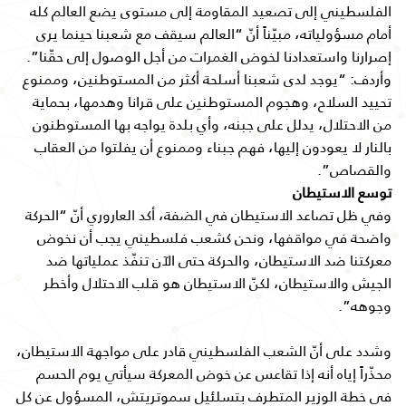
الفلسطيني إلى تصعيد المقاومة إلى مستوى يضع العالم كله
أمام مسؤولياته، مبيّناً أنّ “العالم سيقف مع شعبنا حينما يرى
إصرارنا واستعدادنا لخوض الغمرات من أجل الوصول إلى حقّنا”.
وأردف: “يوجد لدى شعبنا أسلحة أكثر من المستوطنين، وممنوع
تحييد السلاح، وهجوم المستوطنين على قرانا وهدمها، بحماية
من الاحتلال، يدلل على جبنه، وأي بلدة يواجه بها المستوطنون
بالنار لا يعودون إليها، فهم جبناء وممنوع أن يفلتوا من العقاب
والقصاص”.
توسع الاستيطان
وفي ظل تصاعد الاستيطان في الضفة، أكد العاروري أنّ “الحركة
واضحة في مواقفها، ونحن كشعب فلسطيني يجب أن نخوض
معركتنا ضد الاستيطان، والحركة حتى الآن تنفّذ عملياتها ضد
الجيش والاستيطان، لكنّ الاستيطان هو قلب الاحتلال وأخطر
وجوهه”.
وشدد على أنّ الشعب الفلسطيني قادر على مواجهة الاستيطان،
محذّراً إياه أنه إذا تقاعس عن خوض المعركة سيأتي يوم الحسم
في خطة الوزير المتطرف بتسلئيل سموتريتش، المسؤول عن كل