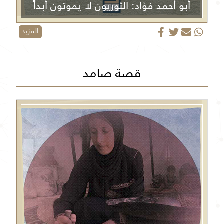
أبو أحمد فؤاد: الثوريون لا يموتون أبداً
المزيد
قصة صامد