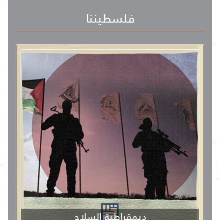
فلسطيننا
ديمقراطية السلاح