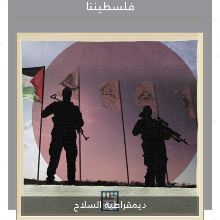
فلسطيننا
ديمقراطية السلاح