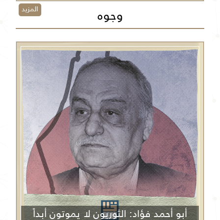
المزيد
وجوه
أبو أحمد فؤاد: الثوريون لا يموتون أبداً