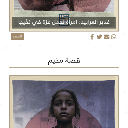
غدير العرابيد: امرأة تحمل غزة في كفّيها
المزيد
قصة مخيم