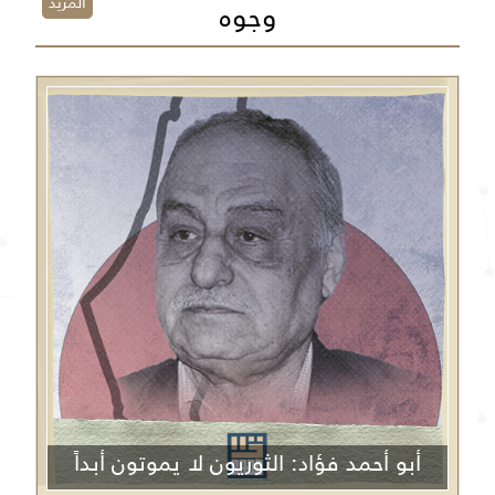
المزيد
وجوه
أبو أحمد فؤاد: الثوريون لا يموتون أبداً