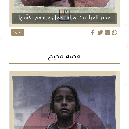
غدير العرابيد: امرأة تحمل غزة في كفّيها
المزيد
قصة مخيم