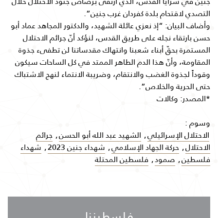
جنين في سرايا القدس، الذي ارتقى برصاص جنود الاحتلال خلال
التصدي لاقتحام بلدة كفردان غرب جنين”.
وأضاف البيان: “إذ نعزي عائلة الشهيد، والدكتور المجاهد عماد أبو
حسن بارتقاء نجله على طريق القدس، لنؤكد أنّ جرائم الاحتلال
المستمرة بحقّ أبناء شعبنا وانتهاك مقدساتنا لن تطفىء جذوة
المقاومة، وأنّ هذا الدم الطاهر الممتد في كل الساحات سيكون
وقوداً لجذوة الغضب والانتقام، وضريبة الانتماء لنهج الاشتباك
حتى الحرية والخلاص”.
*المصدر: وكالات
وسوم :
الاحتلال الإسرائيلي
,
الشهيد عبد الله أبو الحسن
,
جرائم
الاحتلال
,
حركة الجهاد الإسلامي
,
شهداء جنين 2023
,
شهداء
فلسطين
,
صمود
,
فلسطين المحتلة
فلسطيننا