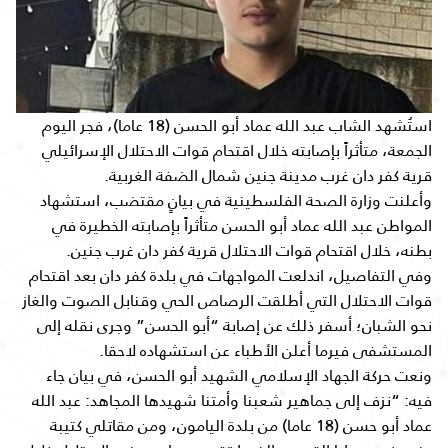
استُشهد الشاب عبد الله عماد أبو الحسن (18 عاما)، فجر اليوم
الجمعة، متأثراً بإصابته خلال اقتحام قوات الاحتلال الإسرائيلي
قرية كفر دان غرب مدينة جنين شمال الضفة الغربية.
وأعلنت وزارة الصحة الفلسطينية في بيانٍ مقتضب، استشهاد
المواطن عبد الله عماد أبو الحسن متأثراً بإصابته الخطيرة في
بطنه، خلال اقتحام قوات الاحتلال قرية كفر دان غرب جنين.
وفي التفاصيل، اندلعت المواجهات في بلدة كفر دان بعد اقتحام
قوات الاحتلال التي أطلقت الرصاص الحي وقنابل الصوت والغاز
نحو الشبان؛ أسفر ذلك عن إصابة “أبو الحسن” وجرى نقله إلى
المستشفى فيرما أعلن الأطباء عن استشهاده لاحقا.
ونعت حركة الجهاد الإسلامي الشهيد أبو الحسن، في بيان جاء
فيه: “نزف إلى جماهير شعبنا وأمتنا شهيدها المجاهد: عبد الله
عماد أبو حسن (18 عاما) من بلدة اليامون، ومن مقاتلي كتيبة