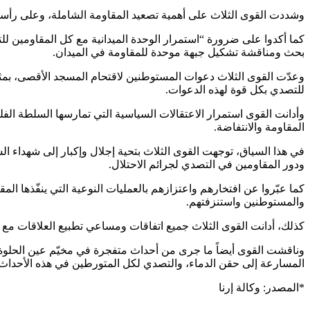
وشددت القوى الثلاث على أهمية تصعيد المقاومة الشاملة، وعلى رأسها 
كما أكدوا على ضرورة “استمرار الوحدة الميدانية مع كل المقاومين
بحث ومناقشة تشكيل جبهة موحدة للمقاومة في الميدان.
وعدّت القوى الثلاث دعوات المستوطنين لاقتحام المسجد الأقصى، بمث
للتصدي بكل قوة لهذه الدعوات.
وأدانت القوى استمرار الاعتقالات السياسية التي تمارسها السلطة ال
المقاومة والانتفاضة.
في هذا السياق، توجهت القوى الثلاث بتحية إجلال وإكبار إلى شهداء 
ودور المقاومين في التصدي لجرائم الاحتلال.
كما عبّروا عن افتخارهم واعتزازهم بالعمليات النوعية التي ينفّذها ال
والمستوطنين واستنزفتهم.
كذلك، أدانت القوى الثلاث جميع اتفاقات ومساعي تطبيع العلاقات مع كي
وناقشت القوى أيضاً ما جرى من أحداث متفجرة في مخيّم عين الحلوة
المسارعة إلى حقن الدماء، والتصدي لكل المتورطين في هذه الأحداث،
*المصدر: وكالة إرنا