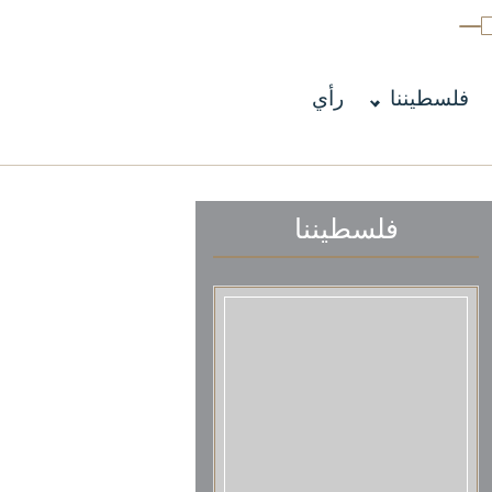
فلسطيننا
رأي
فلسطيننا