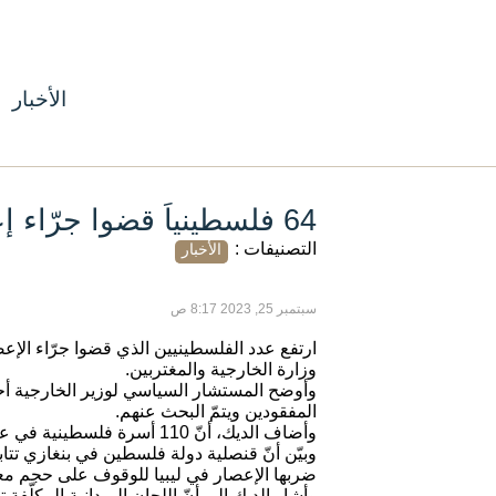
الأخبار
64 فلسطينياً قضوا جرّاء إعصار ليبيا
التصنيفات :
الأخبار
سبتمبر 25, 2023 8:17 ص
وزارة الخارجية والمغتربين.
المفقودين ويتمّ البحث عنهم.
وأضاف الديك، أنّ 110 أسرة فلسطينية في عداد العائلات المنكوبة، التي تضررت بأشكال متفاوتة جراء الإعصار.
وبيّن أنّ قنصلية دولة فلسطين في بنغازي تتا
ضربها الإعصار في ليبيا للوقوف على حجم معانا
وأشار الديك إلى أنّ اللجان الميدانية المكلّ