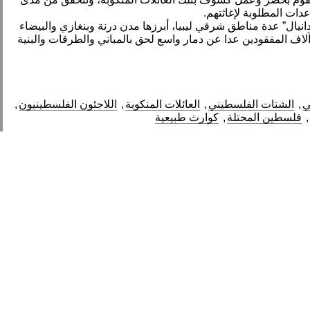
دات المطلوبة لإغاثتهم.
ار “دانيال” عدة مناطق شرقي ليبيا، أبرزها مدن درنة وبنغازي والبيضاء
سة، مخلّفاً أكثر من 3845 قتيلاً وآلاف المفقودين عدا عن دمار واسع لحق بالمباني والطرقات والبنية
ي
,
الشتات الفلسطيني
,
العائلات المنكوبة
,
اللاجئون الفلسطينيون
,
,
فلسطين المحتلة
,
كوارث طبيعية