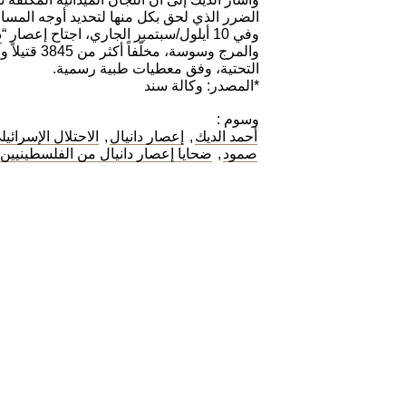
الضرر الذي لحق بكل منها لتحديد أوجه المساع
وفي 10 أيلول/سبتمبر الجاري، اجتاح إعص
والمرج وسو
التحتية، وفق معطيات طبية رسمية.
*المصدر: وكالة سند
وسوم :
أحمد الديك
,
إعصار دانيال
,
الاحتلال الإسرائيل
صمود
,
ضحايا إعصار دانيال من الفلسطينيين