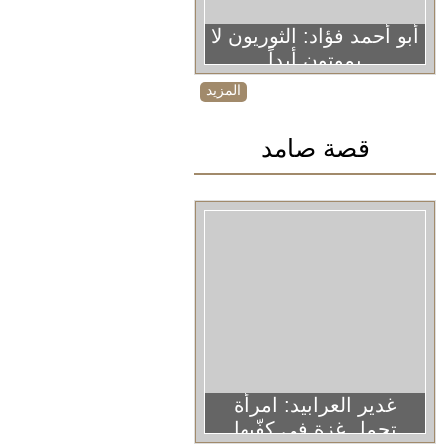
أبو أحمد فؤاد: الثوريون لا
يموتون أبداً
المزيد
قصة صامد
غدير العرابيد: امرأة
تحمل غزة في كفّيها