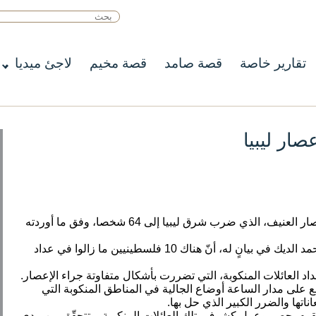
تقارير خاصة
قصة صامد
قصة مخيم
لاجئ ميديا
ارتفع عدد الفلسطينيين الذي قضوا جرّاء الإعصار العنيف، الذي ضرب شرق ليبيا إلى 64 شخصا، وفق ما أوردته
وأوضح المستشار السياسي لوزير الخارجية أحمد الديك في بيانٍ له، أنّ هناك 10 فلسطينيين ما زالوا في عداد
بع على مدار الساعة أوضاع الجالية في المناطق المنكوبة التي
تها والضرر الكبير الذي حل بها.
فة تقوم بحصر وعمل كشوف بتلك العائلات المنكوبة، وتتحقّق من مدى