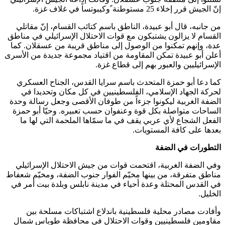
إنّ الجيش قرر إخلاء 25 مستوطنة ًوكيبوتساً في غلاف غزة.
من جانبه، قال أبو عبيدة، الناطق باسم كتائب القسام، إنّ مقاتلي
القسام لا يزالون يشتبكون مع قوات الاحتلال الإسرائيلي في مناطق
عدة، وإنهم تمكنوا من الوصول إلى مناطق قريبة من عسقلان. كما
أعلن أبو عبيدة تمكن المقاومة من اقتياد مجموعة جديدة من الأسرى
الإسرائيليين والعبور بهم إلى قطاع غزة.
كما دعا أبو حمزة المتحدث باسم سرايا القدس، الجناح العسكري
لحركة الجهاد الإسلامي، الفلسطينيين في كل مكان وتحديدا في
الضفة الغربية ليكونوا جزءاً من طوفان الأقصى وجعل رسالة وحدة
الساحات متواصلة بكل قوة وعنفوان حسب تعبيره. وحيّا أبو حمزة
الفعل الشجاع لأي عربي يقف في ما سمّاها الملحمة التي لها ما
بعدها على كافة المستويات.
التطورات في الضفة
وفي الضفة الغربية، اقتحمت قوات من جيش الاحتلال الإسرائيلي
مناطق متفرقة، من بينها مخيّم الفوار جنوب الضفة، ومخيّم شعفاط
في القدس المحتلة وعدة أحياء في مدينة نابلس وبلدة بيت أمر في
الخليل.
وأفادت مصادر محلية فلسطينية باندلاع اشتباكات مسلحة بين
مقاومين فلسطينيين وقوات الاحتلال في محافظة طوباس شمال