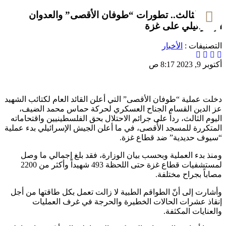
اليوم الثالث.. تطورات “طوفان الأقصى” والعدوان
الإسرائيلي على غزة
التصنيفات :
الأخبار
أكتوبر 9, 2023 8:17 ص
دخلت عملية “طوفان الأقصى” التي أعلن القائد العام لكتائب الشهيد
عز الدين القسام الجناح العسكري لحركة حماس محمد الضيف،
اليوم الثالث، رداً على جرائم الاحتلال بحق الفلسطينيين واقتحاماته
المتكررة للمسجد الأٌقصى، في ما أعلن الجيش الإسرائيلي بدء عملية
“سيوف حديدية” ضد قطاع غزة.
ومنذ بدء العملية وبحسب بيان الوزارة، فقد بلغ إجمالي ما وصل
لمستشفيات قطاع غزة حتى اللحظة 493 شهيداً وأكثر من 2200
مصاباً بجراح مختلفة.
وأشارت إلى أنّ الطواقم الطبية لا زالت تعمل بكل طاقتها من أجل
إنقاذ عشرات الحالات الخطيرة والحرجة في غرف العمليات
والعنايات المكثفة.