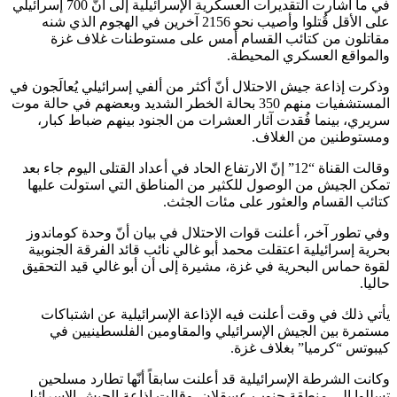
في ما أشارت التقديرات العسكرية الإسرائيلية إلى أنّ 700 إسرائيلي
على الأقل قُتلوا وأصيب نحو 2156 آخرين في الهجوم الذي شنه
مقاتلون من كتائب القسام أمس على مستوطنات غلاف غزة
والمواقع العسكري المحيطة.
وذكرت إذاعة جيش الاحتلال أنّ أكثر من ألفي إسرائيلي يُعالَجون في
المستشفيات منهم 350 بحالة الخطر الشديد وبعضهم في حالة موت
سريري، بينما فُقدت آثار العشرات من الجنود بينهم ضباط كبار،
ومستوطنين من الغلاف.
وقالت القناة “12” إنّ الارتفاع الحاد في أعداد القتلى اليوم جاء بعد
تمكن الجيش من الوصول للكثير من المناطق التي استولت عليها
كتائب القسام والعثور على مئات الجثث.
وفي تطور آخر، أعلنت قوات الاحتلال في بيان أنّ وحدة كوماندوز
بحرية إسرائيلية اعتقلت محمد أبو غالي نائب قائد الفرقة الجنوبية
لقوة حماس البحرية في غزة، مشيرة إلى أن أبو غالي قيد التحقيق
حاليا.
يأتي ذلك في وقت أعلنت فيه الإذاعة الإسرائيلية عن اشتباكات
مستمرة بين الجيش الإسرائيلي والمقاومين الفلسطينيين في
كيبوتس “كرميا” بغلاف غزة.
وكانت الشرطة الإسرائيلية قد أعلنت سابقاً أنّها تطارد مسلحين
تسللوا إلى منطقة جنوب عسقلان. وقالت إذاعة الجيش الإسرائيلي