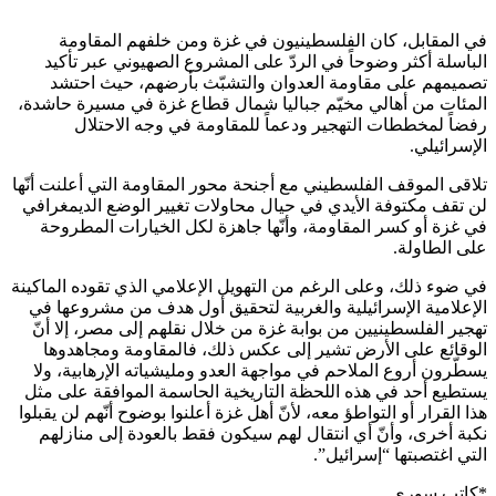
في المقابل، كان الفلسطينيون في غزة ومن خلفهم المقاومة
الباسلة أكثر وضوحاً في الردّ على المشروع الصهيوني عبر تأكيد
تصميمهم على مقاومة العدوان والتشبّث بأرضهم، حيث احتشد
المئات من أهالي مخيّم جباليا شمال قطاع غزة في مسيرة حاشدة،
رفضاً لمخططات التهجير ودعماً للمقاومة في وجه الاحتلال
الإسرائيلي.
تلاقى الموقف الفلسطيني مع أجنحة محور المقاومة التي أعلنت أنّها
لن تقف مكتوفة الأيدي في حيال محاولات تغيير الوضع الديمغرافي
في غزة أو كسر المقاومة، وأنّها جاهزة لكل الخيارات المطروحة
على الطاولة.
في ضوء ذلك، وعلى الرغم من التهويل الإعلامي الذي تقوده الماكينة
الإعلامية الإسرائيلية والغربية لتحقيق أول هدف من مشروعها في
تهجير الفلسطينيين من بوابة غزة من خلال نقلهم إلى مصر، إلا أنّ
الوقائع على الأرض تشير إلى عكس ذلك، فالمقاومة ومجاهدوها
يسطّرون أروع الملاحم في مواجهة العدو ومليشياته الإرهابية، ولا
يستطيع أحد في هذه اللحظة التاريخية الحاسمة الموافقة على مثل
هذا القرار أو التواطؤ معه، لأنّ أهل غزة أعلنوا بوضوح أنّهم لن يقبلوا
نكبة أخرى، وأنّ أي انتقال لهم سيكون فقط بالعودة إلى منازلهم
التي اغتصبتها “إسرائيل”.
*كاتب سوري