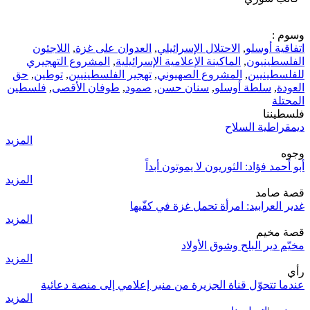
وسوم :
اتفاقية أوسلو
,
الاحتلال الإسرائيلي
,
العدوان على غزة
,
اللاجئون
الفلسطينيون
,
الماكينة الإعلامية الإسرائيلية
,
المشروع التهجيري
للفلسطينيين
,
المشروع الصهيوني
,
تهجير الفلسطينيين
,
توطين
,
حق
العودة
,
سلطة أوسلو
,
سنان حسن
,
صمود
,
طوفان الأقصى
,
فلسطين
المحتلة
فلسطيننا
ديمقراطية السلاح
المزيد
وجوه
أبو أحمد فؤاد: الثوريون لا يموتون أبداً
المزيد
قصة صامد
غدير العرابيد: امرأة تحمل غزة في كفّيها
المزيد
قصة مخيم
مخيّم دير البلح وشوق الأولاد
المزيد
رأي
عندما تتحوّل قناة الجزيرة من منبر إعلامي إلى منصة دعائية
المزيد