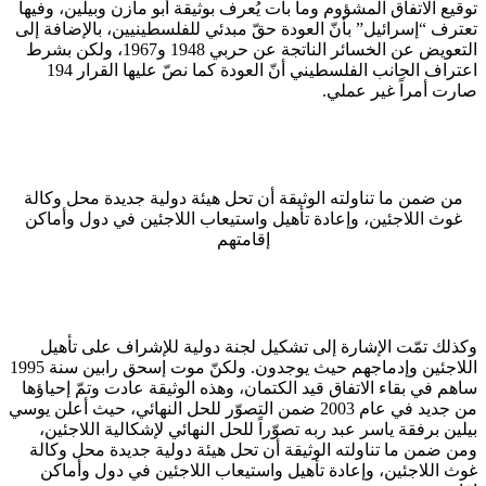
توقيع الاتفاق المشؤوم وما بات يُعرف بوثيقة أبو مازن وبيلين، وفيها
تعترف “إسرائيل” بأنّ العودة حقّ مبدئي للفلسطينيين، بالإضافة إلى
التعويض عن الخسائر الناتجة عن حربي 1948 و1967، ولكن بشرط
اعتراف الجانب الفلسطيني أنّ العودة كما نصّ عليها القرار 194
صارت أمراً غير عملي.
من ضمن ما تناولته الوثيقة أن تحل هيئة دولية جديدة محل وكالة
غوث اللاجئين، وإعادة تأهيل واستيعاب اللاجئين في دول وأماكن
إقامتهم
وكذلك تمّت الإشارة إلى تشكيل لجنة دولية للإشراف على تأهيل
اللاجئين وإدماجهم حيث يوجدون. ولكنّ موت إسحق رابين سنة 1995
ساهم في بقاء الاتفاق قيد الكتمان، وهذه الوثيقة عادت وتمّ إحياؤها
من جديد في عام 2003 ضمن التصوّر للحل النهائي، حيث أعلن يوسي
بيلين برفقة ياسر عبد ربه تصوّراً للحل النهائي لإشكالية اللاجئين،
ومن ضمن ما تناولته الوثيقة أن تحل هيئة دولية جديدة محل وكالة
غوث اللاجئين، وإعادة تأهيل واستيعاب اللاجئين في دول وأماكن