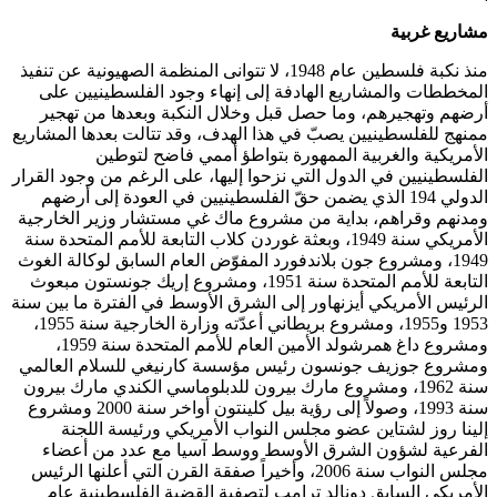
مشاريع غربية
منذ نكبة فلسطين عام 1948، لا تتوانى المنظمة الصهيونية عن تنفيذ
المخططات والمشاريع الهادفة إلى إنهاء وجود الفلسطينيين على
أرضهم وتهجيرهم، وما حصل قبل وخلال النكبة وبعدها من تهجير
ممنهج للفلسطينيين يصبّ في هذا الهدف، وقد تتالت بعدها المشاريع
الأمريكية والغربية الممهورة بتواطؤ أممي فاضح لتوطين
الفلسطينيين في الدول التي نزحوا إليها، على الرغم من وجود القرار
الدولي 194 الذي يضمن حقّ الفلسطينيين في العودة إلى أرضهم
ومدنهم وقراهم، بداية من مشروع ماك غي مستشار وزير الخارجية
الأمريكي سنة 1949، وبعثة غوردن كلاب التابعة للأمم المتحدة سنة
1949، ومشروع جون بلاندفورد المفوّض العام السابق لوكالة الغوث
التابعة للأمم المتحدة سنة 1951، ومشروع إريك جونستون مبعوث
الرئيس الأمريكي أيزنهاور إلى الشرق الأوسط في الفترة ما بين سنة
1953 و1955، ومشروع بريطاني أعدّته وزارة الخارجية سنة 1955،
ومشروع داغ همرشولد الأمين العام للأمم المتحدة سنة 1959،
ومشروع جوزيف جونسون رئيس مؤسسة كارنيغي للسلام العالمي
سنة 1962، ومشروع مارك بيرون للدبلوماسي الكندي مارك بيرون
سنة 1993، وصولاً إلى رؤية بيل كلينتون أواخر سنة 2000 ومشروع
إلينا روز لشتاين عضو مجلس النواب الأمريكي ورئيسة اللجنة
الفرعية لشؤون الشرق الأوسط ووسط آسيا مع عدد من أعضاء
مجلس النواب سنة 2006، وأخيراً صفقة القرن التي أعلنها الرئيس
الأمريكي السابق دونالد ترامب لتصفية القضية الفلسطينية عام