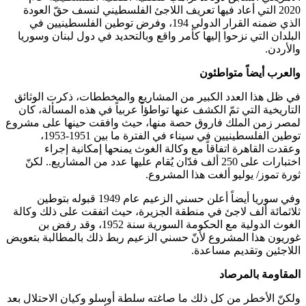
2020 التي أعاد فيها تعريف اللاجئ الفلسطيني لنسف حقّ العودة
الذي ضمنه القرار الدولي 194، وفرض توطين الفلسطينيين في
البلدان التي نزحوا إليها كأمر واقع وبالتحديد في دول لبنان وسوريا
والأردن.
والعرب أيضاً متواطئون
في ظل هذا العدد الكبير من المشاريع والمخططات، ذكرت الوثائق
التاريخية التي تمّ الكشف عنها تواطؤاً عربياً في هذه المسألة، كان
لمصر زمن الملك فاروق حصة منها، حيث وافقت حينها على مشروع
توطين الفلسطينيين في سيناء في الفترة ما بين 1951-1953،
وعقدت القاهرة اتفاقاً مع وكالة الغوث يمنحها إمكانية إجراء
اختبارات على 250 ألف فدّان يُقام عليها عدد من المشاريع.. لكنّ
ثورة تموز/ يوليو ألغت هذا المشروع.
وفي سوريا أيضاً أعلن حسني الزعيم عام 1949 قبوله بتوطين
ثلاثمائة ألف لاجئ في منطقة الجزيرة، حيث اتفقت على ذلك وكالة
الغوث الدولية مع الحكومة السورية سنة 1952، وقد رفض بن
غوريون هذا المشروع لأنّ حسني الزعيم ربط ذلك بالمطالبة بتعويض
اللاجئين وتقديم مساعدة.
المقاومة بالمرصاد
ولكنّ الأخطر من كل ذلك ما صاغته سلطة أوسلو وكيان الاحتلال بعد