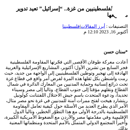
تهجير الفلسطينيين من غزة.. “إسرائيل” تعيد تدوير
مشاريعها
التصنيفات :
أبرز المقالات
|
فلسطيننا
أكتوبر 16, 2023 12:10 م
*سنان حسن
أعادت معركة طوفان الأقصى التي فجّرتها المقاومة الفلسطينية
فجر السابع من تشرين الأول/ أكتوبر، المشاريع الإسرائيلية والغربية
الهادفة إلى تهجير وتوطين الفلسطينيين إلى الواجهة من جديد، حيث
رمت واشنطن بكل ثقلها هذه المرة لفرض أمر واقع في قطاع غزة
تحت ذرائع إنسانية وحماية المدنيين من المعارك الدائرة في شمال
القطاع ونقلهم مؤقتاً إلى جنوب القطاع، وتالياً إلى مصر وسيناء
تحديداً، ودعوة المتحدث باسم جيش الاحتلال اللفتنانت كولونيل
ريتشارد هيخت لفتح ممرات آمنة للمدنيين في غزة نحو مصر مثال،
الأمر الذي يطرح العديد من الأسئلة حول كيفية تعامل المقاومة
الفلسطينية بالدرجة الأولى مع هذا التطوّر الخطير، وتالياً الدول
الإقليمية وفي مقدّمتها مصر والأردن مع الضغوط الأمريكية الكبيرة،
وأخيراً المجتمع الدولي المتمثّل بالأمم المتحدة ومنظماتها المعنية
بذلك.