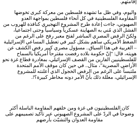
إقامتهم.
واليوم، وفي ظل ما تشهده فلسطين من معركة كبرى تخوضها
المقاومة الفلسطينية في كل أنحاء فلسطين بمواجهة العدو
الصهيوني، جاءت إعادة طرح المشروع التهجيري كنافذة للهروب من
الفشل الذي مُني به الصهاينة عسكرياً وسياسياً وحتى اجتماعيا،
ولكنّ الرفض المصري المباشر لفتح معبر رفح على الرغم من
الضغط الأمريكي ساهم بشكل كبير في تعطيل المساعي الإسرائيلية
– الغربية في هذا السياق.. مسؤول مصري كبير رفض الكشف عن
هويته، قال: “إنّ حكومة بلاده رفضت مقترحاً أمريكياً بالسماح
للفلسطينيين الفارين من القصف الإسرائيلي، بمغادرة قطاع غزة نحو
الأراضي المصرية”، مثال.. في حين كان موقف الأمم المتحدة
ملتبساً على الرغم من الرفض الخجول الذي أعلنته للمشروع
الإسرائيلي، معللة ذلك بأنّ الأمر دونه مخاطر كبيرة؟!.
كان الفلسطينيون في غزة ومن خلفهم المقاومة الباسلة أكثر
وضوحاً في الردّ على المشروع الصهيوني عبر تأكيد تصميمهم على
مقاومة العدوان والتشبّث بأرضهم