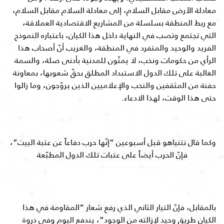
معادلة الأرض مقابل السلام، إلى معادلة السلام مقابل السلام،
مع ربط المنطقة بسلسلة من المشاريع الاقتصادية العملاقة،
التي تجتمع وتصب في النهاية داخل هذا الكيان، باعتباره النموذج
الفريد والوحيد والمتفرد في المنطقة، والغريب أنّ أصحاب هذا
الرأي من حكومات ونخب، لا يمتّون للمدنية بأدنى صلة، والسمة
الغالبة على تلك الدول الاستبداد المطلق بحقّ شعوبها، بمعاونة
حفنة من المثقفين والنخب والإعلاميين الذين يروّجون، وما زالوا
حتى هذا الوقت، لهذا الادعاء.
وكما
قال نتنياهو قبل أسبوعين “إنّها حرب دفاعاً عن عتبة البيت”، 
فإنّ الحرب أيضاً على عتبات تلك الدول المطبّعة
بالمقابل، فإنّ التيار الثاني الذي
رفع شعار “المقاومة في هذا 
الكيان طريق وحيد لإزالته من الوجود”،
يندفع اليوم وفي ذروة