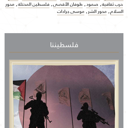
حرب ثقافية
,
صمود
,
طوفان الأقصى
,
فلسطين المحتلة
,
محور
السلام
,
محور الشر
,
موسى جرادات
فلسطيننا