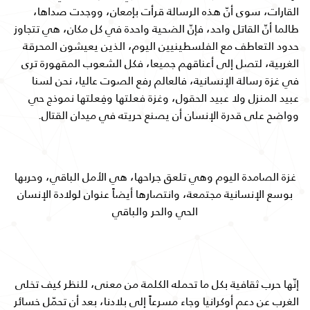
القارات، سوى أنّ هذه الرسالة قرأت بإمعان، ووجدت صداها،
طالما أنّ القاتل واحد، فإنّ الضحية واحدة في كل مكان، هي تتجاوز
حدود التعاطف مع الفلسطينيين اليوم، الذين يعيشون المحرقة
الغربية، لتصل إلى أعناقهم جميعا، فكل الشعوب المقهورة ترى
في غزة رسالة الإنسانية، فالعالم رفع الصوت عاليا، نحن لسنا
عبيد المنزل ولا عبيد الحقول، وغزة فعلتها وفِعلتها نموذج حي
وواضح على قدرة الإنسان أن يصنع حريته في ميدان القتال.
غزة الصامدة اليوم وهي تلعق جراحها، هي الأمل الباقي، وحربها
بوسع الإنسانية مجتمعة، وانتصارها أيضاً عنوان لولادة الإنسان
الحي والحر والباقي
إنّها حرب ثقافية بكل ما تحمله الكلمة من معنى، للنظر كيف تخلى
الغرب عن دعم أوكرانيا وجاء مسرعاً إلى بلادنا، بعد أن تحمّل خسائر