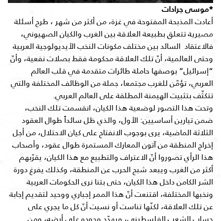
*موسى جرادات
أعادت المذبحة المفتوحة في غزة، من أكثر من شهر ، طرح أسئلة
مصيرية تتعلق
بطبيعة العلاقة بين الغرب والكيان الصهيوني، 
فالاعتقاد  السائد بين مختلف مكونات النخب الأيديولوجية العربية 
وحتى العالمية، أنّ تلك العلاقة محكومة فقط بصلات نفعية، وأنّ 
“إسرائيل” بوصفها حاملة طائرات متقدمة في قلب العالم 
العربي، تؤمّن للغرب مجتمعا، جملة من الوظائف المختلفة والتي 
تتكثّف بتثبيت الهيمنة المطلقة على العالم العربي
.
وتحت هذا التصور لوضعية هذا الكيان
، انقسمت تلك النخب، 
ضمن تيارين أساسيين: الأول، والذي ظل سائداً طوال العقود 
الثلاثة الماضية، يرى بوجوب الانفتاح على كيان الاحتلال، من أجل 
إخراج المنطقة من آتون المعارك المستمرة طوال عقود، وأصحاب 
هذا الرأي تصوروا أنّ الاعتراف والتطبيع مع هذا الكيان، يقرّبهم 
أكثر من الغرب ويبعد شبح الحرب عن المنطقة، وكذلك يفرغ دورة 
الشر الكامن داخل هذا الكيان، حتى بتنا نرى الحكومات العربية 
ونخبها المختلفة، اقتنعت أنّ هذا الممر إجباري ووحيد لتقديم إجابة 
عن تلك العلاقة، 
لكنّها تناست أو نسيت أنّ كل ما يجري على
حساب الشعب الفلسطيني، ويهدّد وجوده على أرضه، ومن