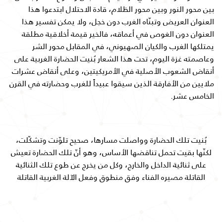
بين محور النور وبين محور الظلام، قادة الاحتلال ابتدعوا هذا
العنوان العريض وتبنّاه الغرب دون خجل، ولا يمكن تفسير هذا
العنوان دون الغوص في أعماقه، فالخير قيمة أخلاقية مطلقة
يمتلكها الغرب والكيان الصهيوني، في المقابل محور الشر
وعاصمته غزة اليوم، تحت هذا الشعار بُنيت الحضارة الغربية على
أنقاض الشعوب الأصلية في الأمريكيتين، وعلى أنقاض عشرات
ملايين من الأفارقة الذين سيقوا عبيداً للغرب وحضارته في القرن
الخامس عشر.
بُنيت تلك الحضارة وواصلت مسارها، صحيح تلوّنت وتشكّلت،
لكنّها بقيت تحمل تناقضها الأساس، وهو أنّ تلك الحضارة تعيش
على ثنائية الداخل والخارج، وكل من يخرج عن طوع تلك الثنائية
القاتلة مصيره الفناء وفق منطوق وفعل الآلة الغربية القاتلة