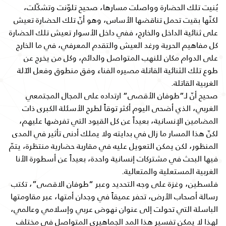
بُنيت تلك الحضارة وواصلت مسارها، صحيح تلوّنت وتشكّلت،
لكنّها بقيت تحمل تناقضها الأساس، وهو أنّ تلك الحضارة تعيش
على ثنائية الداخل والخارج، ففي داخل الأسوار تعيش تلك الحضارة
كل مفاهيم الحرية ورغد العيش والتقدم المعرفي، في ما الخارج
على الدوام مكان للنهب المتواصل والدائم، وكل من يخرج عن
طوع تلك الثنائية القاتلة مصيره الفناء وفق منطوق وفعل الآلة
الغربية القاتلة.
صحيح أنّ لـ”طوفان الأقصى” ارتداده على المجال المجتمعي
الغربي، الذي أضحى اليوم أكثر توقاً لطرح الأسئلة الكبرى ذات
المضامين الإنسانية، بعيداً عن كل القيود التي تفرضها عليهم،
لكنّ هذا المسار ما زال في بدايته ولا يملك أدنى تأثير في المدى
المنظور، لكن يمكن التعويل عليه في مقاربة حضارية منتظرة، يتمّ
فيها البحث في مشتركات إنسانية واحدة، بعيداً عن أسطورة الأنا
الغربية المستعلية والمتعالية.
فلسطين، وغزة على وجه التحديد وعبر “طوفان الاقصى”، تكتب
رسالة أصحاب الأرض، تحفر عميقاً في وجدان أمتها، عبر مقاومتها
الباسلة التي تحولت إلى عنوان نهوض عربي وإسلامي وعالمي،
لهذا لا يمكن تفسير هذا المد الجماهيري المتواصل في مختلف