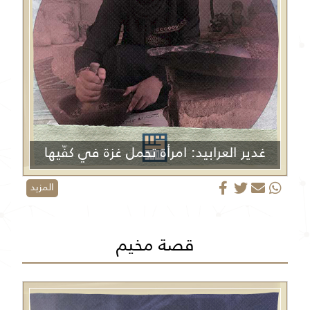
غدير العرابيد: امرأة تحمل غزة في كفّيها
المزيد
قصة مخيم