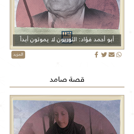
أبو أحمد فؤاد: الثوريون لا يموتون أبداً
المزيد
قصة صامد