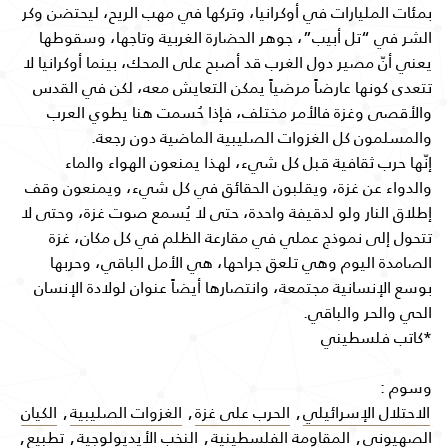
بمئات المليارات في أوكرانيا، وتركها في مهب الريح، ليحتضن وكر
الشر في “تل أبيب”، جوهر الحضارة الغربية وتاجها، وسقوطها
يعني أنّ مصير دول الغرب قد أصبح على المحك، بينما أوكرانيا لا
تتعدى كونها عارضاً مرضياً يمكن التعايش معه، لكن في القدس
والأقصى وغزة فالأمر مختلف، فإذا حُسمت هنا يطوي العرب
والمسلمون كل الغزوات الصليبية الماضية دون رجعة.
إنّها حرب ثقافية قبل كل شيء، لهذا يمنعون الهواء والماء
والدواء عن غزة، ويقلبون الحقائق في كل شيء، ويمنعون وقف
إطلاق النار ولو لدقيفة واحدة، حتى لا يُسمع صوت غزة، وحتى لا
تتحول إلى نموذج عملي في مقارعة الظلم في كل مكان، غزة
الصامدة اليوم وهي تلعق جراحها، هي الأمل الباقي، وحربها
بوسع الإنسانية مجتمعة، وانتصارها أيضاً عنوان لولادة الإنسان
الحي والحر والباقي.
*كاتب فلسطيني
وسوم :
الاحتلال الإسرائيلي
,
الحرب على غزة
,
الغزوات الصليبية
,
الكيان
الصهيوني
,
المقاومة الفلسطينية
,
النخب الأيديولوجية
,
تطبيع
,