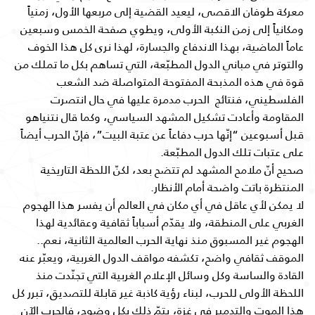
معركة طوفان الاقصى، ليعيد القضية إلى مربعها الأول، زمنياً
ومكانياً إلى زمن النكبة الأولى، ويطوي صفحة الخمس وسبعين
عاماً الماضية، بهذا الاندفاع والجسارة، لهذا نرى كل هذا الخوف
والتوتر في مباني الدول المطبّعة، التي تساهم بكل ما تملك من
قوة في هذه المذبحة المفتوحة المتواصلة ضد الشعب
الفلسطيني، فنتائج الحرب مدمرة عليها في حال انتصرت
المقاومة وأعادت تشكيل المشهد السياسي، وكما
قال نتنياهو 
قبل أسبوعين “إنّها حرب دفاعاً عن عتبة البيت”، فإنّ الحرب أيضاً 
على عتبات تلك الدول المطبّعة.
صحيح أنّ ملامح المشهد لم تتضح بعد، لكنّ اللحظة التاريخية
المنتظرة باتت واضحة أمام الأنظار.
لا يمكن لأي عاقل في أي مكان في العالم أن يفسر هذا الهجوم
الغربي على المنطقة، ولا يقدّم أسباباً ثقافية وعقائدية لهذا
الهجوم غير المسبوق منذ نهاية الحرب العالمية الثانية، نعم..
الموقف ثقافي واضح، تكشفه مواقف الدول الغربية، ويعبّر عنه
القادة والساسة وكل وسائل الإعلام الغربية التي تجنّدت منذ
اللحظة الأولى للحرب، لبناء رؤية كاذبة غير قابلة للتصديق، تبرر كل
هذا الموت والتدمير في غزة، يتمّ ذلك بكل وضوح، فالحرب الآن