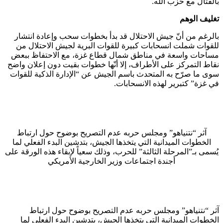
بالقتال مع حزب الله.
تغليف الوهم
بالرغم من أنّ جيش الاحتلال قد بدأ بخطوات سحب وإعادة انتشار
للقوات شملت انسحابات كبيرة للقوات البرية لجيش الاحتلال من
مساحات واسعة في مناطق شمال قطاع غزة، مع الاحتفاظ ببعض
نقاط التمركز على الأطراف، إلا أنّها خطوات بقيت دون إعلان واضح
سوى ما صرّح به المتحدث باسم الجيش عن “الإدارة الذكية للقوات
في غزة” كتبرير لهذه الانسحابات.
آثر “نتنياهو” ومجلس حربه عدم التصريح بوضوح حول ارتباط
الخطوات الميدانية التي يتخذها الجيش، بتدشين البدء الفعلي لما
يُسمى بـ”المرحلة الثالثة” للحرب، وذلك سعياً لإبقاء هذه الورقة على
أجندة اجتماعات وزير الخارجية الأمريكي
آثر “نتنياهو” ومجلس حربه عدم التصريح بوضوح حول ارتباط
الخطوات الميدانية التي يتخذها الجيش، بتدشين البدء الفعلي لما