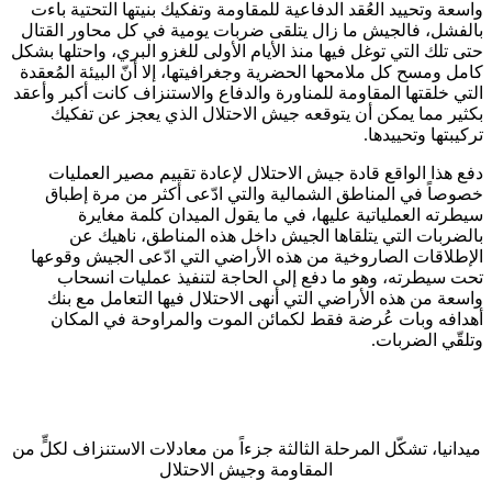
واسعة وتحييد العُقد الدفاعية للمقاومة وتفكيك بنيتها التحتية باءت
بالفشل، فالجيش ما زال يتلقى ضربات يومية في كل محاور القتال
حتى تلك التي توغل فيها منذ الأيام الأولى للغزو البري، واحتلها بشكل
كامل ومسح كل ملامحها الحضرية وجغرافيتها، إلا أنّ البيئة المُعقدة
التي خلقتها المقاومة للمناورة والدفاع والاستنزاف كانت أكبر وأعقد
بكثير مما يمكن أن يتوقعه جيش الاحتلال الذي يعجز عن تفكيك
تركيبتها وتحييدها.
دفع هذا الواقع قادة جيش الاحتلال لإعادة تقييم مصير العمليات
خصوصاً في المناطق الشمالية والتي ادّعى أكثر من مرة إطباق
سيطرته العملياتية عليها، في ما يقول الميدان كلمة مغايرة
بالضربات التي يتلقاها الجيش داخل هذه المناطق، ناهيك عن
الإطلاقات الصاروخية من هذه الأراضي التي ادّعى الجيش وقوعها
تحت سيطرته، وهو ما دفع إلى الحاجة لتنفيذ عمليات انسحاب
واسعة من هذه الأراضي التي أنهى الاحتلال فيها التعامل مع بنك
أهدافه وبات عُرضة فقط لكمائن الموت والمراوحة في المكان
وتلقّي الضربات.
ميدانيا، تشكّل المرحلة الثالثة جزءاً من معادلات الاستنزاف لكلٍّ من
المقاومة وجيش الاحتلال