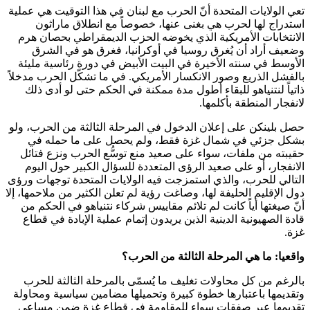
تعي الولايات المتحدة أنّ الحرب مع لبنان في هذا التوقيت هي عملية
استدراج لها لحرب هي بغنى عنها
، خصوصاً مع انطلاق ماراثون
الانتخابات الأمريكية الذي يخوضه الحزب الديمقراطي بحصان هرم
وضعيف أراد أن يُغرق روسيا في أوكرانيا، فغرق هو في الشرق
الأوسط في سنته الأخيرة في البيت الأبيض في دورة رئاسية مليئة
بالفشل الذريع وصور الانكسار الأمريكي. في ما تشكّل الحرب مدخلاً
ذاتياً لنتنياهو للبقاء أطول مدة ممكنة في الحكم حتى لو أدى ذلك
لانفجار المنطقة بأكلمها.
حصل بلينكن على إعلان الدخول في المرحلة الثالثة من الحرب، ولو
بشكل جزئي في شمال غزة فقط، ولم يحصل على ما حمله في
حقيبته من ملفات، سواء على صعيد منع توسُّع الحرب ونزع فتائل
الانفجار، أو على صعيد الرؤى المتعددة للسؤال الكبير حول اليوم
التالي للحرب، والذي استمزجت فيه الولايات المتحدة توجهات ورؤى
دول الإقليم الحليفة لها، وصاغت رؤية لم تعلن الكثير من ملاحمها، إلا
أنّ صيغتها أياً كانت لم تلائم مقاييس شركاء نتنياهو في الحكم من
قادة الصهيونية الدينية الذين يريدون إتمام عملية الإبادة في قطاع
غزة.
واقعيا: ما هي المرحلة الثالثة من الحرب؟
بالرغم من كل محاولات تغليف ما يُسمّى بالمرحلة الثالثة للحرب
وتقديمها باعتبارها خطوة كبيرة وتحميلها مضامين سياسية ومحاولة
تقديمها عبر صفقات سواء للمقاومة في قطاع غزة ضمن مساعي