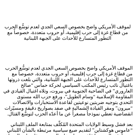
لموقف الأمريكي واضح بخصوص السعي الجدي لعدم توسُّع الحرب
من قطاع غزة إلى حرب إقليمية، أو حروب متعددة، خصوصاً مع
التطور المتسارع للأحداث على الجبهة اللبنانية
الموقف الأمريكي واضح بخصوص السعي الجدي لعدم توسُّع الحرب
من قطاع غزة إلى حرب إقليمية، أو حروب متعددة، خصوصاً مع
التطور المتسارع للأحداث على الجبهة اللبنانية، والتي بلغت ذروتها
باغتيال نائب رئيس المكتب السياسي لحركة حماس “صالح
العاروري” في الضاحية الجنوبية في بيروت، وتلاه اغتيال القيادي في
المقاومة الإسلامية “وسام الطويل”، ورفع حزب الله مستوى
التحدي بتوجيه ضربتين نوعيتين لقاعدة الاستخبارات والاتصالات
“ميرون” ومقر القيادة الشمالية في صفد بصواريخ دقيقة ومسيّرات
انقضاضية تعطي نموذجاً مصغراً عن ما أعدّه الحزب لتوسُّع القتال.
بعد فشل وسيط الولايات المتحدة المُكلّف بمتابعة الملف اللبناني
“عاموس هوكشتاين” لتقديم صيغ سياسية مرتبطة بالشأن اللبناني