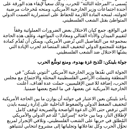
يُسمى بـ”المرحلة الثالثة” للحرب، وذلك سعياً لإبقاء هذه الورقة على
أجندة اجتماعات وزير الخارجية الأمريكي، ومنحه مُخرجات مرضية
لجولته، لمنحه المادة اللازمة للحفاظ على استمرارية الصمت الدولي
المتواطئ بقتل الشعب الفلسطيني.
في الواقع، جمع كيان الاحتلال بعض الضرورات العملياتية وفقاً
لتقييم الميدان والأداء القتالي ومعادلات المواجهة، وغلّف هذه الحاجة
بمجموعة من التفاصيل التي تُرضي الأمريكي، ويمكن أن تُقدَّم كمادة
مؤقتة للمجتمع الدولي لتخفيف النقد المتصاعد لحرب الإبادة التي
يشنّها الاحتلال ضد الشعب الفلسطيني.
جولة بلينكن: لتُذبح غزة بهدوء، ومنع توسُّع الحرب
الجولة التي نفّذها وزير الخارجية الأمريكي “أنتوني بلينكن” في
المنطقة وشملت الأراضي الفلسطينية المحتلة والاجتماع مع مجلس
الحرب، إضافة للاعبين الإقليميين، حملت عدة أهداف، أعلنت
الخارجية الأمريكية عن بعضها، في ما اتضح بعضها ضمنيا.
يأخذ بلينكن بعين الاعتبار في جولته أن يوازن ما بين الحاجة الأمريكية
لتخفيف الضغط الدولي والضغوط الداخلية على إدارة رئيسه بايدن
التي ترفض حتى الآن الدعوة الواضحة والصريحة لوقف كامل
لإطلاق النار، وما بين حاجة “إسرائيل” للدعم الدولي والأمريكي
المُطلق في حربها على الشعب الفلسطيني، وتلافي الإنجرار لمربع
تحوُّل الحرب وكل تفاعلاتها وتجلياتها إلى مشروع انتخابي لنتنياهو.