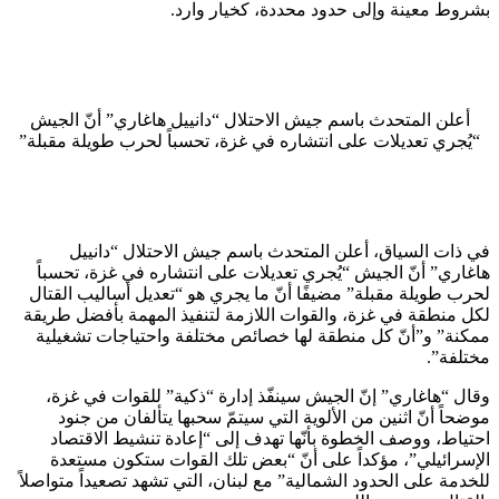
بشروط معينة وإلى حدود محددة، كخيار وارد.
أعلن المتحدث باسم جيش الاحتلال “دانييل هاغاري” أنّ الجيش
“يُجري تعديلات على انتشاره في غزة، تحسباً لحرب طويلة مقبلة”
في ذات السياق، أعلن المتحدث باسم جيش الاحتلال “دانييل
هاغاري” أنّ الجيش “يُجري تعديلات على انتشاره في غزة، تحسباً
لحرب طويلة مقبلة” مضيفًا أنّ ما يجري هو “تعديل أساليب القتال
لكل منطقة في غزة، والقوات اللازمة لتنفيذ المهمة بأفضل طريقة
ممكنة” و”أنّ كل منطقة لها خصائص مختلفة واحتياجات تشغيلية
مختلفة”.
وقال “هاغاري” إنّ الجيش سينفّذ إدارة “ذكية” للقوات في غزة،
موضحاً أنّ اثنين من الألوية التي سيتمّ سحبها يتألفان من جنود
احتياط، ووصف الخطوة بأنّها تهدف إلى “إعادة تنشيط الاقتصاد
الإسرائيلي”، مؤكداً على أنّ “بعض تلك القوات ستكون مستعدة
للخدمة على الحدود الشمالية” مع لبنان، التي تشهد تصعيداً متواصلاً