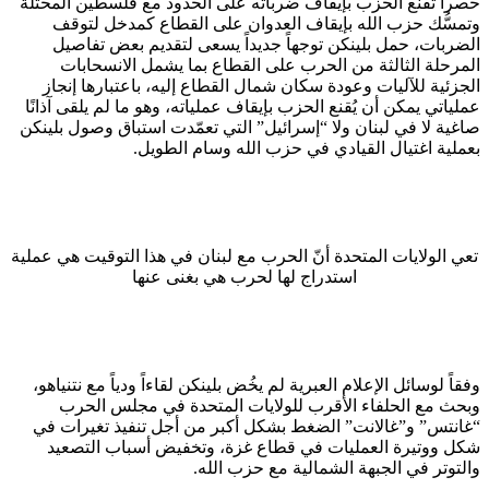
حصراً تقنع الحزب بإيقاف ضرباته على الحدود مع فلسطين المحتلة
وتمسُّك حزب الله بإيقاف العدوان على القطاع كمدخل لتوقف
الضربات، حمل بلينكن توجهاً جديداً يسعى لتقديم بعض تفاصيل
المرحلة الثالثة من الحرب على القطاع بما يشمل الانسحابات
الجزئية للآليات وعودة سكان شمال القطاع إليه، باعتبارها إنجاز
عملياتي يمكن أن يُقنع الحزب بإيقاف عملياته، وهو ما لم يلقى آذانًا
صاغية لا في لبنان ولا “إسرائيل” التي تعمّدت استباق وصول بلينكن
بعملية اغتيال القيادي في حزب الله وسام الطويل.
ت
عي الولايات المتحدة أنّ الحرب مع لبنان في هذا التوقيت هي عملية
استدراج لها لحرب هي بغنى عنها
وفقاً لوسائل الإعلام العبرية لم يخُض بلينكن لقاءاً ودياً مع نتنياهو،
وبحث مع الحلفاء الأقرب للولايات المتحدة في مجلس الحرب
“غانتس” و”غالانت” الضغط بشكل أكبر من أجل تنفيذ تغيرات في
شكل ووتيرة العمليات في قطاع غزة، وتخفيض أسباب التصعيد
والتوتر في الجبهة الشمالية مع حزب الله.