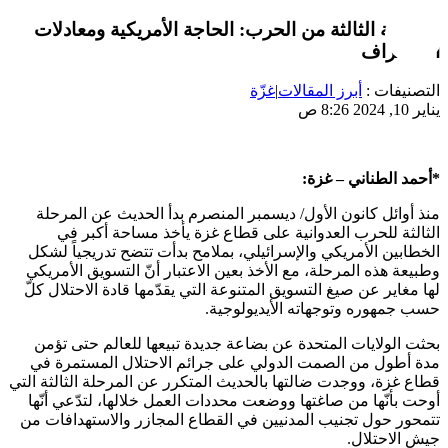
المرحلة الثالثة من الحرب: الحاجة الأمريكية ومعادلات
الاستنزاف
التصنيفات :
أبرز المقالات
|
غزّة
يناير 10, 2024 8:26 ص
*أحمد الطناني – غزة:
منذ أوائل كانون الأول/ ديسمبر المنصرم بدأ الحديث عن المرحلة
الثالثة للحرب العدوانية على قطاع غزة يأخذ مساحة أكبر في
الخطابين الأمريكي والإسرائيلي، بملامح بدأت تتضح تدريجياً لشكل
وطبيعة هذه المرحلة، مع الأخذ بعين الاعتبار أنّ التسويق الأمريكي
لها مغاير عن صيغ التسويق المتنوعة التي يقدّمها قادة الاحتلال كلّ
حسب جمهوره وتوجهاته الأيديولوجية.
بحثت الولايات المتحدة عن بضاعة جديدة تبيعها للعالم حتى تؤمن
مدة أطول من الصمت الدولي على جرائم الاحتلال المستمرة في
قطاع غزة، ووجدت ضالتها بالحديث المتكرر عن المرحلة الثالثة التي
أوحت بأنّها من صاغتها ووضعت محددات العمل خلالها، لتدّعي أنّها
تتمحور حول تجنيب المدنيين في القطاع المجازر والاستهدافات من
جيش الاحتلال.