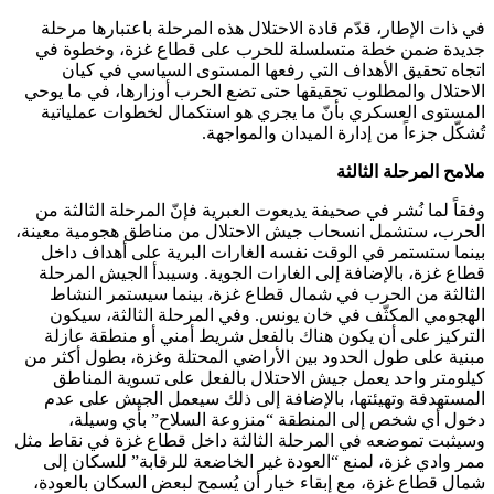
في ذات الإطار، قدّم قادة الاحتلال هذه المرحلة باعتبارها مرحلة
جديدة ضمن خطة متسلسلة للحرب على قطاع غزة، وخطوة في
اتجاه تحقيق الأهداف التي رفعها المستوى السياسي في كيان
الاحتلال والمطلوب تحقيقها حتى تضع الحرب أوزارها، في ما يوحي
المستوى العسكري بأنّ ما يجري هو استكمال لخطوات عملياتية
تُشكّل جزءاً من إدارة الميدان والمواجهة.
ملامح المرحلة الثالثة
وفقاً لما نُشر في صحيفة يديعوت العبرية فإنّ المرحلة الثالثة من
الحرب، ستشمل انسحاب جيش الاحتلال من مناطق هجومية معينة،
بينما ستستمر في الوقت نفسه الغارات البرية على أهداف داخل
قطاع غزة، بالإضافة إلى الغارات الجوية. وسيبدأ الجيش المرحلة
الثالثة من الحرب في شمال قطاع غزة، بينما سيستمر النشاط
الهجومي المكثّف في خان يونس. وفي المرحلة الثالثة، سيكون
التركيز على أن يكون هناك بالفعل شريط أمني أو منطقة عازلة
مبنية على طول الحدود بين الأراضي المحتلة وغزة، بطول أكثر من
كيلومتر واحد يعمل جيش الاحتلال بالفعل على تسوية المناطق
المستهدفة وتهيئتها، بالإضافة إلى ذلك سيعمل الجيش على عدم
دخول أي شخص إلى المنطقة “منزوعة السلاح” بأي وسيلة،
وسيثبت تموضعه في المرحلة الثالثة داخل قطاع غزة في نقاط مثل
ممر وادي غزة، لمنع “العودة غير الخاضعة للرقابة” للسكان إلى
شمال قطاع غزة، مع إبقاء خيار أن يُسمح لبعض السكان بالعودة،