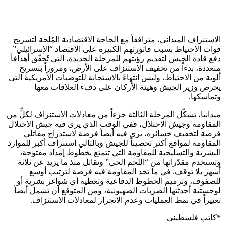
الاستنزاف الميداني، مترافقاً مع الحاجة الاقتصادية المُلحة لتسريح
قوات الاحتياط بسبب فاتورتهم الكبيرة على الاقتصاد “الإسرائيلي”
دفع قادة الجيش لتقديم رؤيتهم للمرحلة الجديدة، التي تُحقّق أهدافاً
متعددة، بدءاً من تخفيف الاستنزاف على الأرض، ومروراً بتسريح
ألوية من الاحتياط، وليس انتهاءً بالاستجابة للتوصيات الأمريكية التي
يحرص وزير الجيش وهيئة الأركان على دفء العلاقات معها
وتماسكها.
ميدانيا، تشكّل المرحلة الثالثة جزءاً من معادلات الاستنزاف لكلٍّ من
المقاومة وجيش الاحتلال، ففي الوقت الذي يرى فيه جيش الاحتلال
فرصة لتخفيف خسائره، يرى فيه أيضاً فرصة لاستدراج مقاتلي
المقاومة لمواقع أكثر تحصيناً للجيش وبالتالي استنزاف أكبر للموارد
البشرية والتسليحية للمقاومة التي تتمتع بخطوط إمداد مفتوحة،
وتستخدم مقدّراتها من “اللحم الحي” وتقاتل منذ ما يزيد عن ثلاثة
أشهر بلا توقف. في ما تجد المقاومة فيه فرصة لترتيب أوسع
للصفوف، وترميم الخطوط الدفاعية وتغطية أي شواغر بشرية أو
لوجستية أحدثتها الضربات الصهيونية، ومن المتوقع أن تشمل أيضاً
تغييراً في نمط العمليات وعدم الانجرار لمعادلات الاستنزاف.
*كاتب فلسطيني