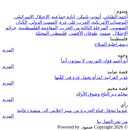
وسوم :
أحمد الطناني
,
أنتوني بلينكن
,
إبادة جماعية
,
الاحتلال الإسرائيلي
,
التوصيات الأمريكية
,
الحرب على غزة
,
الصمت الدولي
,
الكيان
الصهيوني
,
المرحلة الثالثة من الحرب
,
المقاومة الفلسطينية
,
جرائم
الاحتلال
,
صمود
,
طوفان الأقصى
,
فلسطين المحتلة
فلسطيننا
ديمقراطية السلاح
المزيد
وجوه
أبو أحمد فؤاد: الثوريون لا يموتون أبداً
المزيد
قصة صامد
غدير العرابيد: امرأة تحمل غزة في كفّيها
المزيد
قصة مخيم
مخيّم دير البلح وشوق الأولاد
المزيد
رأي
عندما تتحوّل قناة الجزيرة من منبر إعلامي إلى منصة دعائية
المزيد
من نحن
|
اتصل بنا
© 2026 Copyright صمود. Powered by