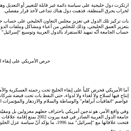
ارتكزت دول خليجية على سياسة دائمة غير قابلة للتغيير أو التعديل وه
لخراب يحرق المنطقة، فذهبت دول هناك تتداعى لأخذ قرار مفصلي.
بات تركيز تلك الدول في تعزيز مجلس التعاون الخليجي على حساب جام
بتعزيز العمق الخليجي، وذلك للتخلص من أعباء ومشاكل وملفات الدول 
حساب الجامعة أنّه تمهيد للاستفراد بالدول العربية وتوسيع “إسرائيل”
حرص الأمريكي على إبقاء ال
أما الأمريكي فحرص كلياً على إبقاء الخليج تحت رحمته العسكرية والأمن
إنتاج فيها لسلاح ولا لغذاء ولا لدواء، حتى النفط بات تحت قبضة شركا
عواصم “اتفاقيات أبراهام” والوساطة والسلام والازدهار والمؤتمرات ال
وفي واقع الأمر، هو تدجين أمريكي باحتراف جعلهم معزولين بل ومقيّدين
جامعة الدول العربية الصا
فتحت علاقاتها مع “إسرائيل” منذ 1996، ما يؤكد أنّ سياسة عزل الخليج عن الواقع العربي عميقة ليتمّ التحكم في المشهد.