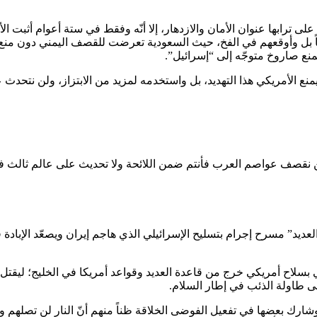
 على ترابها عنوان الأمان والازدهار، إلا أنّه وفقط في ستة أعوام أثبت ا
ً بل وأوقعهم في الفخ، حيث السعودية تعرضت للقصف اليمني دون منع
نع صاروخ متوجّه إلى “إسرائيل”.
 الأمريكي هذا التهديد، بل واستخدمه لمزيد من الابتزاز، ولن نتحدث 
نقصف عواصم العرب فأنتم ضمن اللائحة ولا تحديث على عالم ثالث في 
لعديد” مسرح إجرام بتسليح الإسرائيلي الذي هاجم إيران ويصعّد الإباد
سلاح أمريكي خرج من قاعدة العديد وقواعد أمريكا في الخليج؛ ليقتل و
لى طاولة الذئب في إطار السلام.
ارك بعضها في تفعيل الفوضى الخلاقة ظناً منهم أنّ النار لن تصلهم و