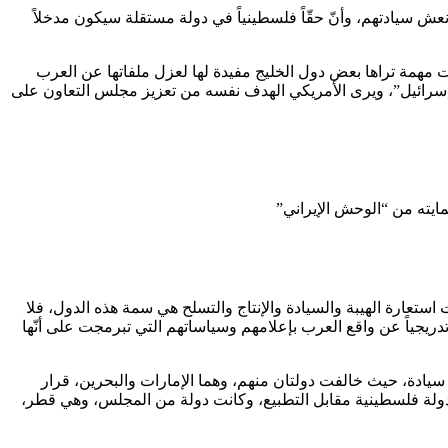
عش سيادتهم، وأنّ حقّاً فلسطينياً في دولة مستقلة سيكون مدخلاً
مهمة تراها بعض دول الخليج مفيدة لها لعزل ملفاتها عن العرب
“إسرائيل”، ويرى الأمريكي الهدف نفسه من تعزيز مجلس التعاون على
ايته من “الوحش الإيراني”
استعارة الهيبة والسيادة والإنتاج والتسلح هي سمة هذه الدول، فلا
دريجياً عن واقع العرب بإعلامهم وسياساتهم التي تبرمجت على أنّها
 سيادة، حيث خالفت دولتان منهم، وهما الإمارات والبحرين، قرار
ية التي تنص على قيام دولة فلسطينية مقابل التطبيع، وكانت دولة من المجلس، وهي قطر،