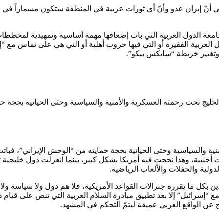
ي أنّ إيران عدو وأنّ أي ثورات عربية في المنطقة ستكون مسماراً في ن
عة الدول العربية التي بات إضعافها مهمة أساسية وتمهيدية لمخططات 
العربية الفقيرة أو التي فيها حروب أهلية أو التي هي على تماس مع 
 وتغيير خريطة “سايكس بيكو”.
خليج تحت رحمته العسكرية والأمنية والسياسية وحتى الحياتية بحجة حم
ية والسياسية وحتى الحياتية بحجة حمايته من “الوحش الإيراني”، فباتت 
ت أجنبية، وهذا نجحت فيه أمريكا بشكل كبير، بينما انعزلت دول خليجية ت
دولية والحفلات والألعاب الرياضية.
 بكل ما يقرره جنرالات القواعد الأمريكية، فلا هم دول ولا سياسة ولا
در في قمة بيروت 2002 بمنع إقامة علاقات مع “إسرائيل” إلا بعد تطبيق مبادرة السلام العرب