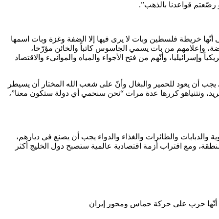
صّعتم قواعدنا بالذهب”.
نّها خريطة فلسطين وبات لا يرى فيها إلا الضفة وغزة وبات اسمها
ضة، وإعلامهم من بات يسمي الجاسوس كاتباً والخائن مؤرّخا،
وإسرائيليا، وأنّهم من فتح الأجواء والمياه والموانىء والاقتصاد
جب أن يعود للحمير والبغال وأنّ على شعب الله المختار أن يسيطر
ا نريد، ونتنياهو كررها عدة مرات “نحن سنحمي أي دولة ستكون معنا”،
ة والدبابات والطائرات والغذاء والدواء يجب أن يصنع في ديارهم،
نطقة، ومع اقتراب أزمة اقتصادية عالمية ستصبح دول الخليج أكثر
 أنّها حرب على حركة حماس ومحور إيران