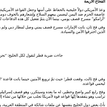
الفخاخ الأربعة
وعدَ الأمريكي دولاً خليجية بالحفاظ على أمنها وجعل القواعد الأمريكية
عاصفة الحزم ضد اليمن ليضمن بيعهم السلاح وإشعارهم بالخوف دوما
“أرامكو” مسرح قصف يومي، بينما الآن يتمّ تفعيل كل هذه الدفاعات لم
وفي فخ ثان، باتت الإمارات مسرح قصف يمني وصل لمطار دبي ولم يمنع
الذين اخترقوا الأمن والسيادة.
جاءت ضربة قطر لتقول لكل الخليج: “نحن 
وفي فخ ثالث، وقعت قطر؛ حيث تمّ ترويع الآمنين حينما باتت قاعدة “ا
ليحمي قواعده.
وفخ رابع كبير واضح وخطير، له ما بعده وسيتكرر، وهو قصف إسرائيلي ب
ترامب وهو يتفقدها إنّها قواعد قوة لأمريكا تجلب من خلالها من تشاء إ
نأتْ بعض دول الخليج بنفسها عن ملفات شائكة في المنطقة العربية، وش