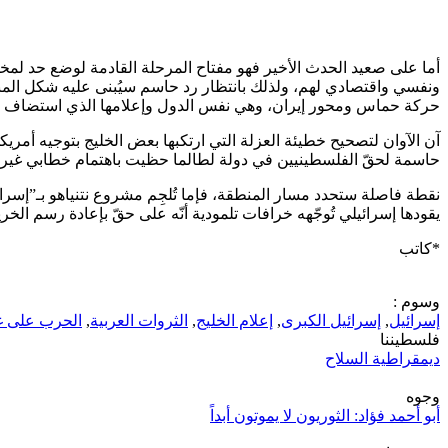
أما على صعيد الحدث الأخير فهو مفتاح المرحلة القادمة لوضع حد ل
ونفسي واقتصادي لهم، ولذلك بانتظار رد حاسم سيُبنى عليه شكل المن
حركة حماس ومحور إيران، وهي نفس الدول وإعلامها الذي استضاف القا
آن الآوان لتصحيح خطيئة العزلة التي ارتكبها بعض الخليج بتوجيه أمريكي
حاسمة لحقّ الفلسطينيين في دولة لطالما حظيت باهتمام خطابي غير 
نقطة فاصلة ستحدد مسار المنطقة، فإما تُلجِم مشروع نتنياهو بـ”إسرائ
يقودها إسرائيلي تُوجّهه خرافات تلمودية أنّه على حقّ بإعادة رسم 
*كاتب
وسوم :
إسرائيل
,
إسرائيل الكبرى
,
إعلام الخليج
,
الثروات العربية
,
الحرب على غ
فلسطيننا
ديمقراطية السلاح
وجوه
أبو أحمد فؤاد: الثوريون لا يموتون أبداً