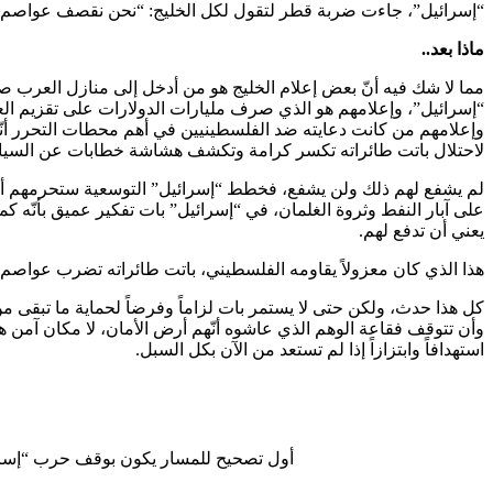
“إسرائيل”، جاءت ضربة قطر لتقول لكل الخليج: “نحن نقصف عواصم الع
ماذا بعد..
مما لا شك فيه أنّ بعض إعلام الخليج هو من أدخل إلى منازل العرب ص
“إسرائيل”، وإعلامهم هو الذي صرف مليارات الدولارات على تقزيم العل
وإعلامهم من كانت دعايته ضد الفلسطينيين في أهم محطات التحرر أنّهم 
لاحتلال باتت طائراته تكسر كرامة وتكشف هشاشة خطابات عن السيادة
لم يشفع لهم ذلك ولن يشفع، فخطط “إسرائيل” التوسعية ستحرمهم أهم 
على آبار النفط وثروة الغلمان، في “إسرائيل” بات تفكير عميق بأنّه ك
يعني أن تدفع لهم.
هذا الذي كان معزولاً يقاومه الفلسطيني، باتت طائراته تضرب عواصم الع
كل هذا حدث، ولكن حتى لا يستمر بات لزاماً وفرضاً لحماية ما تبقى م
وأن تتوقف فقاعة الوهم الذي عاشوه أنّهم أرض الأمان، لا مكان آمن ه
استهدافاً وابتزازاً إذا لم تستعد من الآن بكل السبل.
أول تصحيح للمسار يكون بوقف حرب “إسرائ