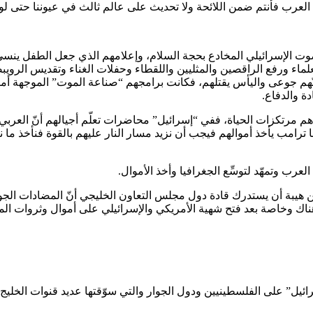
رب فأنتم ضمن اللائحة ولا تحديث على عالم ثالث في عيوننا حتى لو ر
وت الإسرائيلي المخادع بحجة السلام، وإعلامهم الذي جعل الطفل ينسى أ
ماء ورفع الراقصين والمثليين واللقطاء وحفلات الغناء وتقديس الرويب
جوعى واليأس يقتلهم، فكانت برامجهم “صناعة الموت” الموجهة أمريكياً 
 والدفاع.
مرتكزات الحياة، ففي “إسرائيل” محاضرات تعلّم أجيالهم أنّ العربي ي
ما ترامب يأخذ أموالهم فيجب أن نزيد مسار النار عليهم بالقوة فنأخذ م
رب وتمهّد لتوسِّع الجغرافيا وأخذ الأموال.
ن هيبة أن يستدرك قادة دول مجلس التعاون الخليجي أنّ المضادات الجوي
ناك وخاصة بعد فتح شهية الأمريكي والإسرائيلي على أموال وثروات الم
يل” على الفلسطينيين ودول الجوار والتي سوّقتها عديد قنوات الخليج