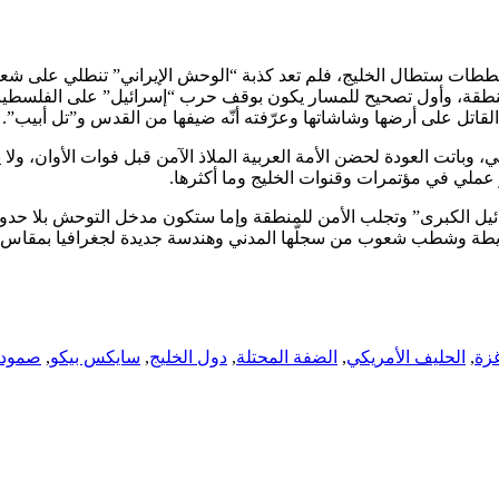
مخططات ستطال الخليج، فلم تعد كذبة “الوحش الإيراني” تنطلي على ش
طقة، وأول تصحيح للمسار يكون بوقف حرب “إسرائيل” على الفلسطينيين 
تل على أرضها وشاشاتها وعرّفته أنّه ضيفها من القدس و”تل أبيب”.
، وباتت العودة لحضن الأمة العربية الملاذ الآمن قبل فوات الأوان، ولا 
عملي في مؤتمرات وقنوات الخليج وما أكثرها.
يل الكبرى” وتجلب الأمن للمنطقة وإما ستكون مدخل التوحش بلا حدود في
الخريطة وشطب شعوب من سجلّها المدني وهندسة جديدة لجغرافيا بمقاس 
زة
,
الحليف الأمريكي
,
الضفة المحتلة
,
دول الخليج
,
سايكس بيكو
,
صمود