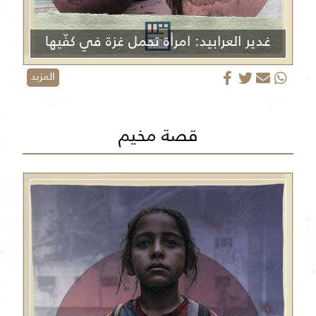
غدير العرابيد: امرأة تحمل غزة في كفّيها
المزيد
قصة مخيم