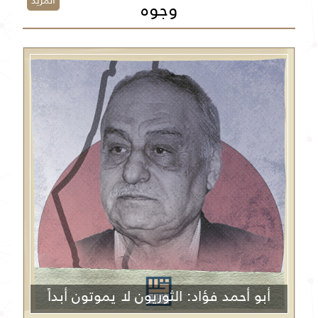
المزيد
وجوه
أبو أحمد فؤاد: الثوريون لا يموتون أبداً