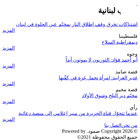
أحزاب لبنانية
اشتباكات تخرق وقف إطلاق النار بمخيّم عين الحلوة في لبنان
المزيد
فلسطيننا
ديمقراطية السلاح
المزيد
وجوه
أبو أحمد فؤاد: الثوريون لا يموتون أبداً
المزيد
قصة صامد
غدير العرابيد: امرأة تحمل غزة في كفّيها
المزيد
قصة مخيم
مخيّم دير البلح وشوق الأولاد
المزيد
رأي
عندما تتحوّل قناة الجزيرة من منبر إعلامي إلى منصة دعائية
المزيد
من نحن
|
اتصل بنا
© 2026 Copyright صمود. Powered by
جميع الحقوق محفوظة 2021©