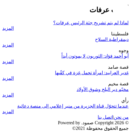
أقارب عرفات
لماذا لم يتم تشريح جثة الرئيس عرفات؟
المزيد
فلسطيننا
ديمقراطية السلاح
المزيد
وجوه
أبو أحمد فؤاد: الثوريون لا يموتون أبداً
المزيد
قصة صامد
غدير العرابيد: امرأة تحمل غزة في كفّيها
المزيد
قصة مخيم
مخيّم دير البلح وشوق الأولاد
المزيد
رأي
عندما تتحوّل قناة الجزيرة من منبر إعلامي إلى منصة دعائية
المزيد
من نحن
|
اتصل بنا
© 2026 Copyright صمود. Powered by
جميع الحقوق محفوظة 2021©