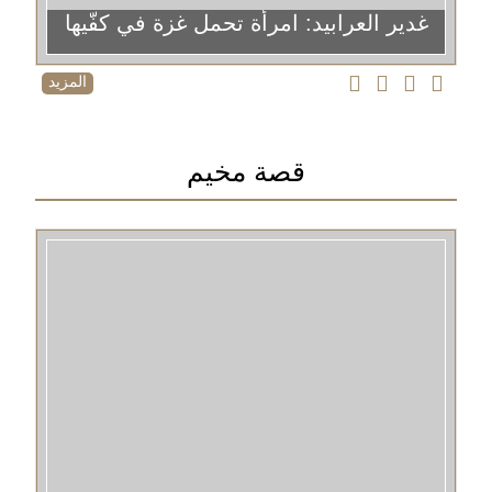
غدير العرابيد: امرأة تحمل غزة في كفّيها
المزيد
قصة مخيم