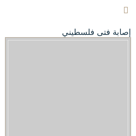
إصابة فتى فلسطيني