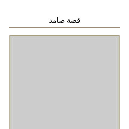
قصة صامد