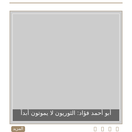
أبو أحمد فؤاد: الثوريون لا يموتون أبداً
المزيد