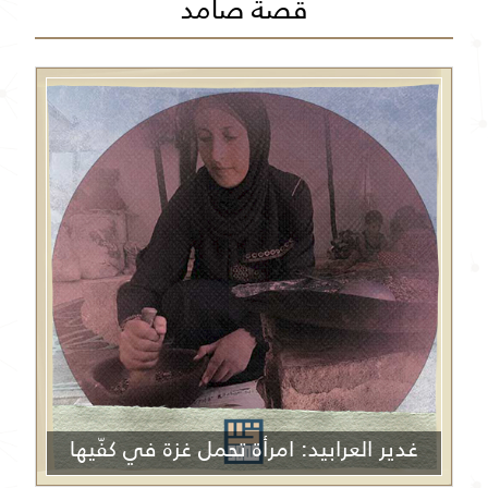
قصة صامد
غدير العرابيد: امرأة تحمل غزة في كفّيها