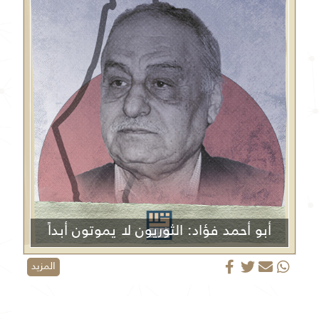
أبو أحمد فؤاد: الثوريون لا يموتون أبداً
المزيد