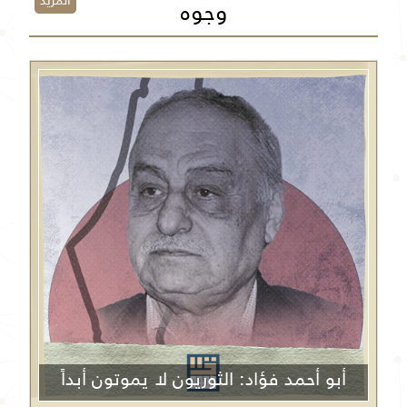
المزيد
وجوه
أبو أحمد فؤاد: الثوريون لا يموتون أبداً