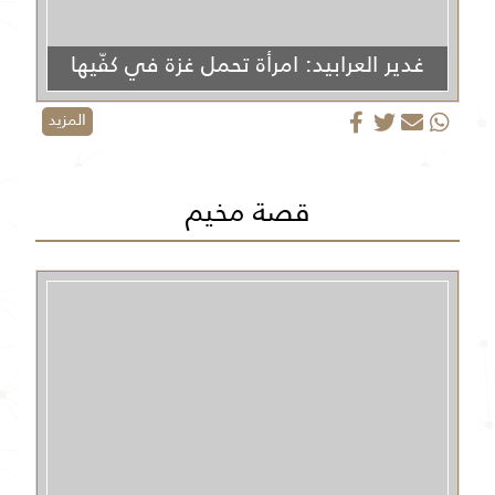
غدير العرابيد: امرأة تحمل غزة في كفّيها
المزيد
قصة مخيم