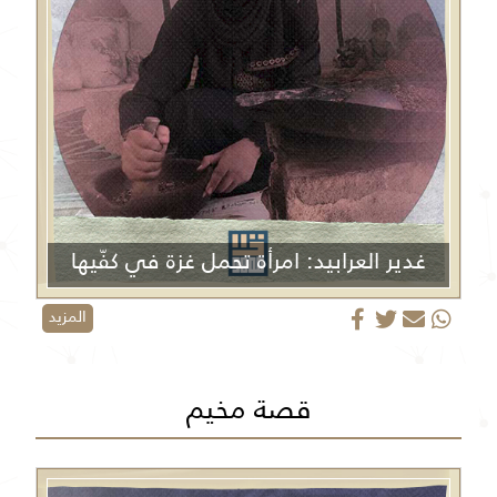
غدير العرابيد: امرأة تحمل غزة في كفّيها
المزيد
قصة مخيم