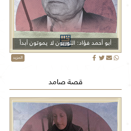
أبو أحمد فؤاد: الثوريون لا يموتون أبداً
المزيد
قصة صامد