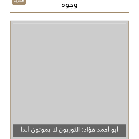
المزيد
وجوه
أبو أحمد فؤاد: الثوريون لا يموتون أبداً