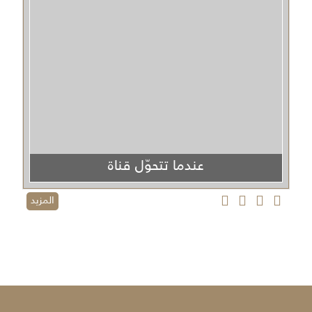
عندما تتحوّل قناة
الجزيرة من منبر إعلامي إلى منصة دعائية
المزيد