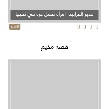
غدير العرابيد: امرأة تحمل غزة في كفّيها
المزيد
قصة مخيم