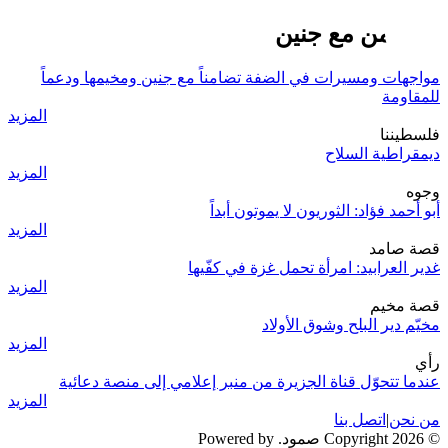
التضامن مع جنين
مواجهات ومسيرات في الضفة تضامناً مع جنين ومخيمها ودعماً
للمقاومة
المزيد
فلسطيننا
ديمقراطية السلاح
المزيد
وجوه
أبو أحمد فؤاد: الثوريون لا يموتون أبداً
المزيد
قصة صامد
غدير العرابيد: امرأة تحمل غزة في كفّيها
المزيد
قصة مخيم
مخيّم دير البلح وشوق الأولاد
المزيد
رأي
عندما تتحوّل قناة الجزيرة من منبر إعلامي إلى منصة دعائية
المزيد
من نحن
|
اتصل بنا
© 2026 Copyright صمود. Powered by