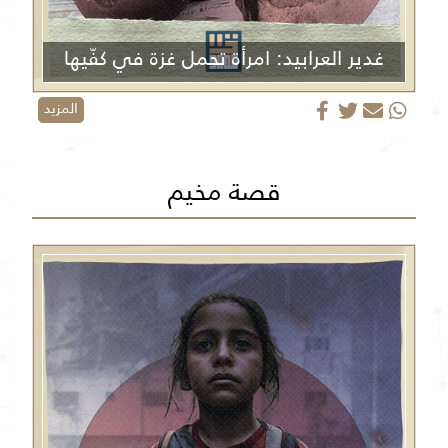
غدير العرابيد: امرأة تحمل غزة في كفّيها
المزيد
قصة مخيم