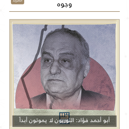
المزيد
وجوه
أبو أحمد فؤاد: الثوريون لا يموتون أبداً