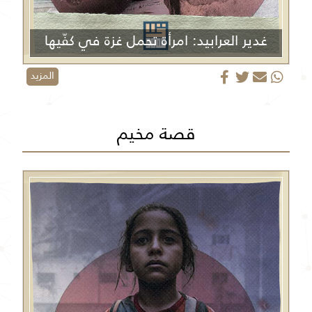
غدير العرابيد: امرأة تحمل غزة في كفّيها
المزيد
قصة مخيم