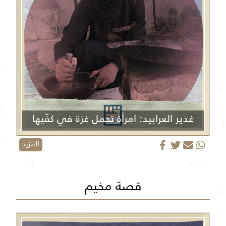
غدير العرابيد: امرأة تحمل غزة في كفّيها
المزيد
قصة مخيم