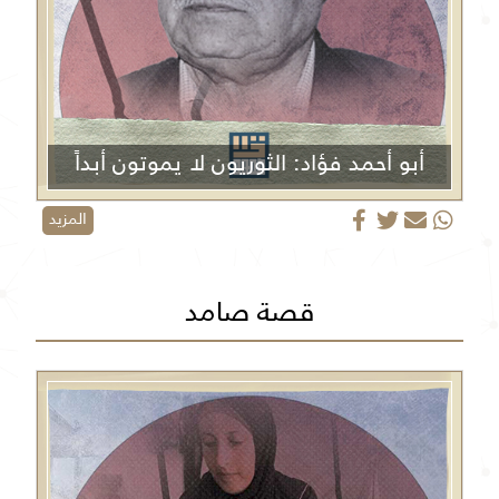
أبو أحمد فؤاد: الثوريون لا يموتون أبداً
المزيد
قصة صامد