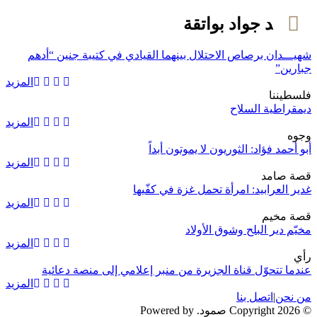
الشهيد جواد بواتقة
شهيـــدان برصاص الاحتلال بينهما القيادي في كتيبة جنين “أدهم
جبارين”
المزيد
فلسطيننا
ديمقراطية السلاح
المزيد
وجوه
أبو أحمد فؤاد: الثوريون لا يموتون أبداً
المزيد
قصة صامد
غدير العرابيد: امرأة تحمل غزة في كفّيها
المزيد
قصة مخيم
مخيّم دير البلح وشوق الأولاد
المزيد
رأي
عندما تتحوّل قناة الجزيرة من منبر إعلامي إلى منصة دعائية
المزيد
من نحن
|
اتصل بنا
© 2026 Copyright صمود. Powered by