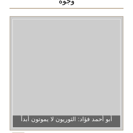
وجوه
أبو أحمد فؤاد: الثوريون لا يموتون أبداً