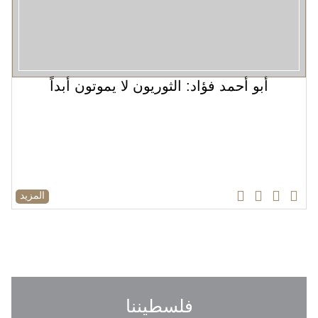
أبو أحمد فؤاد: الثوريون لا يموتون أبداً
المزيد
فلسطيننا