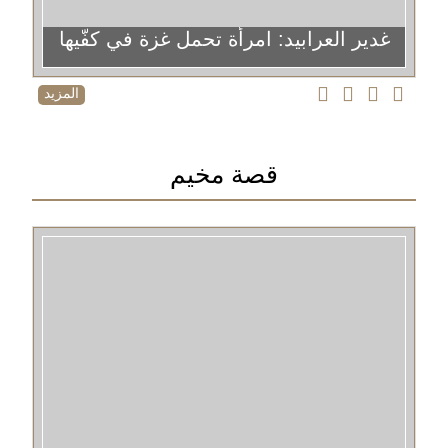
غدير العرابيد: امرأة تحمل غزة في كفّيها
المزيد
قصة مخيم