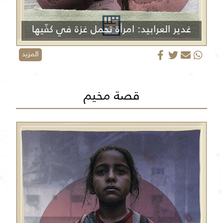
غدير العرابيد: امرأة تحمل غزة في كفّيها
المزيد
قصة مخيم