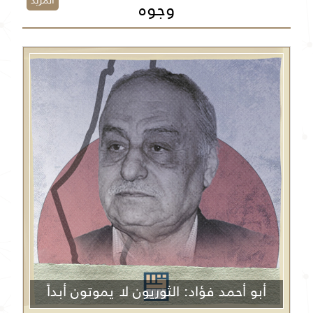
المزيد
وجوه
أبو أحمد فؤاد: الثوريون لا يموتون أبداً