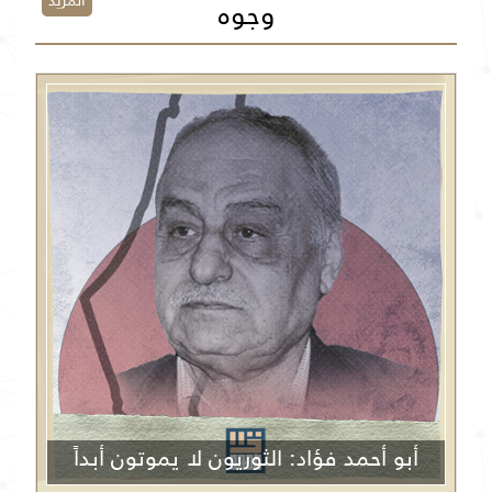
المزيد
وجوه
أبو أحمد فؤاد: الثوريون لا يموتون أبداً