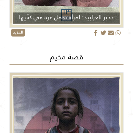
غدير العرابيد: امرأة تحمل غزة في كفّيها
المزيد
قصة مخيم