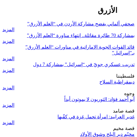
العلم الأزرق
صحفي ألماني يفضح مشاركة الأردن في “العلم الأزرق”
المزيد
بمشاركة 70 طائرة مقاتلة.. إنتهاء مناورة “العلم الأزرق”
المزيد
قائد القوات الجوية الإماراتية في مناورات “العلم الأزرق”
بـ”إسرائيل”
المزيد
تدريب عسكري جويّ في “إسرائيل” بمشاركة 7 دول
المزيد
فلسطيننا
ديمقراطية السلاح
المزيد
وجوه
أبو أحمد فؤاد: الثوريون لا يموتون أبداً
المزيد
قصة صامد
غدير العرابيد: امرأة تحمل غزة في كفّيها
المزيد
قصة مخيم
مخيّم دير البلح وشوق الأولاد