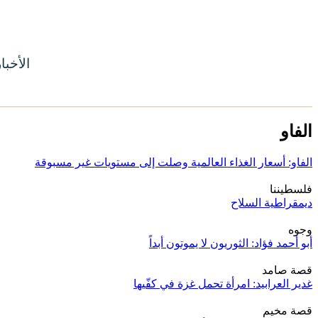
الأخبا
الفاو
الفاو: أسعار الغذاء العالمية وصلت إلى مستويات غير مسبوقة
فلسطيننا
ديمقراطية السلاح
وجوه
أبو أحمد فؤاد: الثوريون لا يموتون أبداً
قصة صامد
غدير العرابيد: امرأة تحمل غزة في كفّيها
قصة مخيم