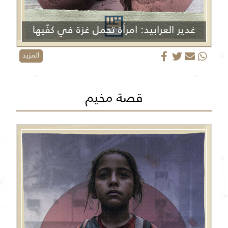
غدير العرابيد: امرأة تحمل غزة في كفّيها
المزيد
قصة مخيم