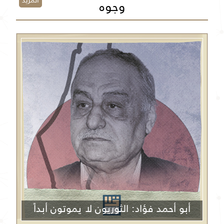
المزيد
وجوه
أبو أحمد فؤاد: الثوريون لا يموتون أبداً