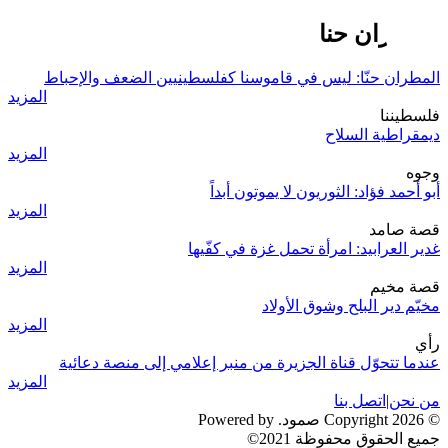
المطران حنا
المطران حنّا: ليس في قاموسنا كفلسطينيين الضعف والإحباط
المزيد
فلسطيننا
ديمقراطية السلاح
المزيد
وجوه
أبو أحمد فؤاد: الثوريون لا يموتون أبداً
المزيد
قصة صامد
غدير العرابيد: امرأة تحمل غزة في كفّيها
المزيد
قصة مخيم
مخيّم دير البلح وشوق الأولاد
المزيد
رأي
عندما تتحوّل قناة الجزيرة من منبر إعلامي إلى منصة دعائية
المزيد
من نحن
|
اتصل بنا
© 2026 Copyright صمود. Powered by
جميع الحقوق محفوظة 2021©