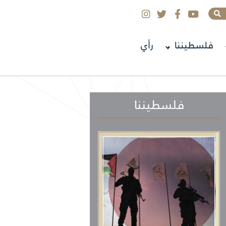
فلسطيننا
رأي
فلسطيننا