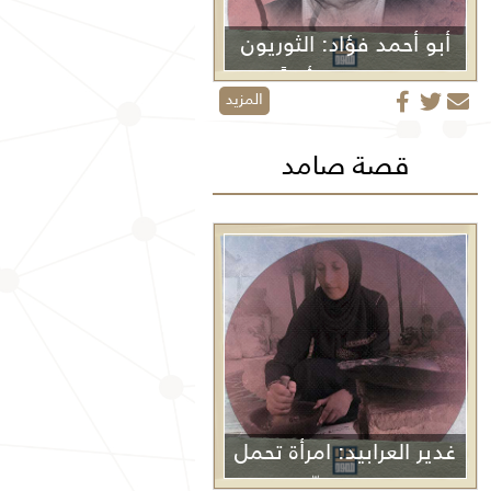
أبو أحمد فؤاد: الثوريون
لا يموتون أبداً
المزيد
قصة صامد
غدير العرابيد: امرأة تحمل
غزة في كفّيها