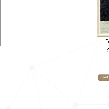
”
م
المزيد